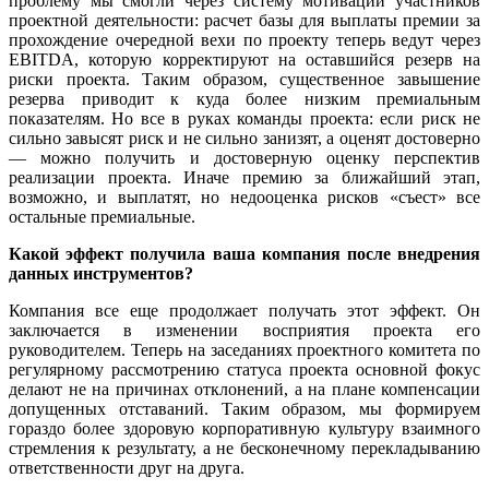
проблему мы смогли через систему мотивации участников
проектной деятельности: расчет базы для выплаты премии за
прохождение очередной вехи по проекту теперь ведут через
EBITDA, которую корректируют на оставшийся резерв на
риски проекта. Таким образом, существенное завышение
резерва приводит к куда более низким премиальным
показателям. Но все в руках команды проекта: если риск не
сильно завысят риск и не сильно занизят, а оценят достоверно
— можно получить и достоверную оценку перспектив
реализации проекта. Иначе премию за ближайший этап,
возможно, и выплатят, но недооценка рисков «съест» все
остальные премиальные.
Какой эффект получила ваша компания после внедрения
данных инструментов?
Компания все еще продолжает получать этот эффект. Он
заключается в изменении восприятия проекта его
руководителем. Теперь на заседаниях проектного комитета по
регулярному рассмотрению статуса проекта основной фокус
делают не на причинах отклонений, а на плане компенсации
допущенных отставаний. Таким образом, мы формируем
гораздо более здоровую корпоративную культуру взаимного
стремления к результату, а не бесконечному перекладыванию
ответственности друг на друга.