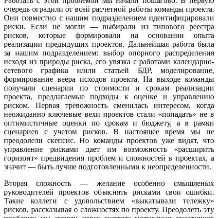
Работать с этой проблемой мы начали пошагово. В первую
очередь оградили от всей расчетной работы команды проекта.
Они совместно с нашим подразделением идентифицировали
риски. Если не могли — выбирали из типового реестра
рисков, которые формировали на основании опыта
реализации предыдущих проектов. Дальнейшая работа была
за нашим подразделением: выбор опорного распределения
исходя из природы риска, его увязка с работами календарно-
сетевого графика и/или статьей БДР, моделирование,
формирование веера исходов проекта. На выходе команды
получали сценарии по стоимости и срокам реализации
проекта, предлагаемые подходы к оценке и управлению
риском. Первая тревожность сменилась интересом, когда
неожиданно ключевые вехи проектов стали «попадать» не в
оптимистичные оценки по срокам и бюджету, а в рамки
сценариев с учетом рисков. В настоящее время мы не
преодолели скепсис. Но команды проектов уже видят, что
управление рисками дает им возможность «расширить
горизонт» предвидения проблем и сложностей в проектах, а
значит — быть лучше подготовленными к неопределенности.
Вторая сложность — желание особенно смышленых
руководителей проектов объяснять рисками свои ошибки.
Такие коллеги с удовольствием «выкатывали тележку»
рисков, рассказывая о сложностях по проекту. Преодолеть эту