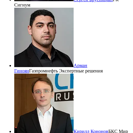
Сигнум
Арман
Гиноян
Газпромнефть Экспертные решения
Кирилл Кононов
БКС Мир