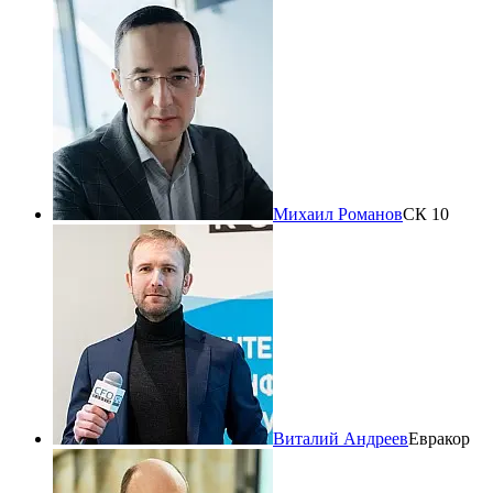
Михаил Романов
СК 10
Виталий Андреев
Евракор