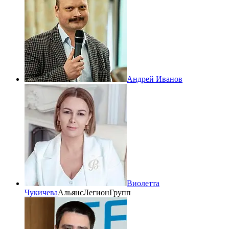
Андрей Иванов
Виолетта
Чукичева
АльянсЛегионГрупп