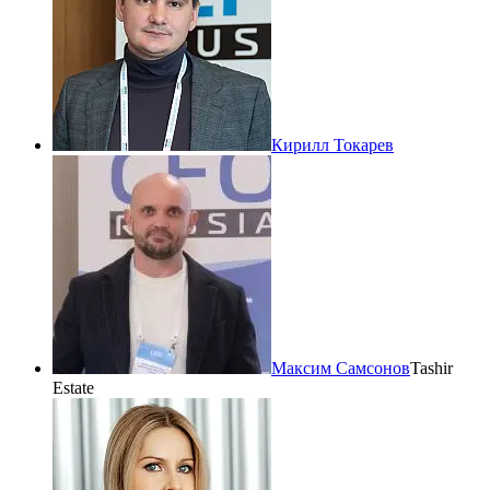
Кирилл Токарев
Максим Самсонов
Tashir
Estate