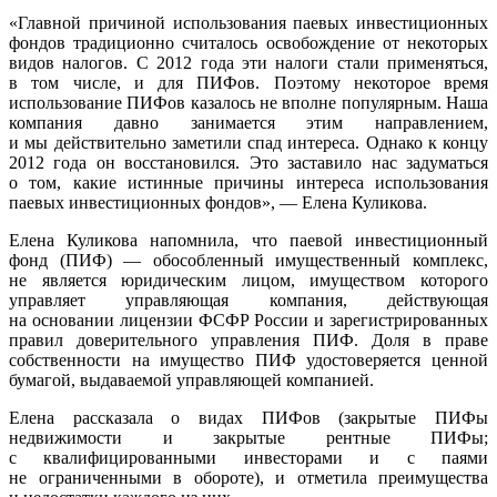
«Главной причиной использования паевых инвестиционных
фондов традиционно считалось освобождение от некоторых
видов налогов. С 2012 года эти налоги стали применяться,
в том числе, и для ПИФов. Поэтому некоторое время
использование ПИФов казалось не вполне популярным. Наша
компания давно занимается этим направлением,
и мы действительно заметили спад интереса. Однако к концу
2012 года он восстановился. Это заставило нас задуматься
о том, какие истинные причины интереса использования
паевых инвестиционных фондов», — Елена Куликова.
Елена Куликова напомнила, что паевой инвестиционный
фонд (ПИФ) — обособленный имущественный комплекс,
не является юридическим лицом, имуществом которого
управляет управляющая компания, действующая
на основании лицензии ФСФР России и зарегистрированных
правил доверительного управления ПИФ. Доля в праве
собственности на имущество ПИФ удостоверяется ценной
бумагой, выдаваемой управляющей компанией.
Елена рассказала о видах ПИФов (закрытые ПИФы
недвижимости и закрытые рентные ПИФы;
с квалифицированными инвесторами и с паями
не ограниченными в обороте), и отметила преимущества