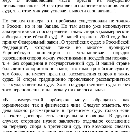
мер. В подавляющей части, аресты на имущество
не накладываются. Это затрудняет исполнение постановлений
суда,
т. к.
ответчик уже успевает вывести свои активы“.
По словам спикера, эти проблемы существовали не только
в России, но и на Западе. Но там давно уже используется
альтернативный способ решения таких споров (коммерческий
арбитраж, третейский суд). В нашей стране в 2000 году был
принят Федеральный закон „О третейских судах в Российской
Федерации“, который также во многом дублирует
Европейскую конвенцию и устанавливает порядок
разрешения споров между участниками в несудебном порядке,
т. е.
без обращения в государственный суд. В нашей стране
большинство юристов не знают, что такое третейские суды и,
тем более, не имеют практики рассмотрения споров в таких
судах. И споры традиционно продолжают рассматриваться
в государственном суде. Хотя государственные суды и без
того переполнены, и нагрузка у них колоссальная».
«В коммерческий арбитраж могут обращаться как
юридические, так и физические лица. Следует отметить, что
дела можно рассматривать в третейском суде, только если
в тексте договора есть специальная оговорка. В других
случаях сторонам нужно заключать отдельное соглашение
на передачу спора в третейский суд, это возможно сделать
даже после того, как спор передан на рассмотрение в первую