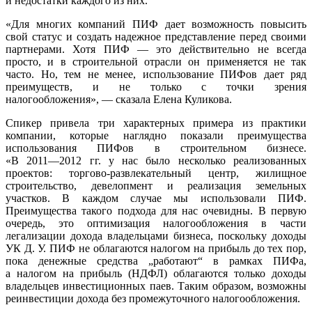
и недостатки каждого из них.
«Для многих компаний ПИФ дает возможность повысить
свой статус и создать надежное представление перед своими
партнерами. Хотя ПИФ — это действительно не всегда
просто, и в строительной отрасли он применяется не так
часто. Но, тем не менее, использование ПИФов дает ряд
преимуществ, и не только с точки зрения
налогообложения», — сказала Елена Куликова.
Спикер привела три характерных примера из практики
компании, которые наглядно показали преимущества
использования ПИФов в строительном бизнесе.
«В
2011—2012 гг.
у нас было несколько реализованных
проектов:
торгово-развлекательный
центр, жилищное
строительство, девелопмент и реализация земельных
участков. В каждом случае мы использовали ПИФ.
Преимущества такого подхода для нас очевидны. В первую
очередь, это оптимизация налогообложения в части
легализации дохода владельцами бизнеса, поскольку доходы
УК
Д. У. ПИФ
не облагаются налогом на прибыль до тех пор,
пока денежные средства „работают“ в рамках ПИФа,
а налогом на прибыль (НДФЛ) облагаются только доходы
владельцев инвестиционных паев. Таким образом, возможны
реинвестиции дохода без промежуточного налогообложения.