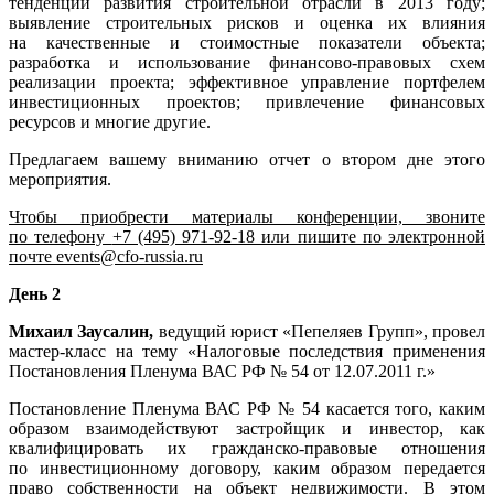
тенденции развития строительной отрасли в 2013 году;
выявление строительных рисков и оценка их влияния
на качественные и стоимостные показатели объекта;
разработка и использование
финансово-правовых
схем
реализации проекта; эффективное управление портфелем
инвестиционных проектов; привлечение финансовых
ресурсов и многие другие.
Предлагаем вашему вниманию отчет о втором дне этого
мероприятия.
Чтобы приобрести материалы конференции, звоните
по телефону
+7 (495) 971-92-18
или пишите по электронной
почте
events
@
cfo
-
russia
.
ru
День 2
Михаил Заусалин,
ведущий юрист «Пепеляев Групп», провел
мастер-класс
на тему «Налоговые последствия применения
Постановления Пленума ВАС РФ № 54 от
12.07.2011 г.
»
Постановление Пленума ВАС РФ № 54 касается того, каким
образом взаимодействуют застройщик и инвестор, как
квалифицировать их
гражданско-правовые
отношения
по инвестиционному договору, каким образом передается
право собственности на объект недвижимости. В этом