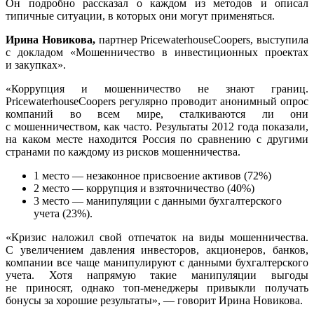
Он подробно рассказал о каждом из методов и описал
типичные ситуации, в которых они могут применяться.
Ирина Новикова,
партнер PricewaterhouseCoopers, выступила
с докладом «Мошенничество в инвестиционных проектах
и закупках».
«Коррупция и мошенничество не знают границ.
PricewaterhouseCoopers регулярно проводит анонимный опрос
компаний во всем мире, сталкиваются ли они
с мошенничеством, как часто. Результаты 2012 года показали,
на каком месте находится Россия по сравнению с другими
странами по каждому из рисков мошенничества.
1 место — незаконное присвоение активов (72%)
2 место — коррупция и взяточничество (40%)
3 место — манипуляции с данными бухгалтерского
учета (23%).
«Кризис наложил свой отпечаток на виды мошенничества.
С увеличением давления инвесторов, акционеров, банков,
компании все чаще манипулируют с данными бухгалтерского
учета. Хотя напрямую такие манипуляции выгоды
не приносят, однако
топ-менеджеры
привыкли получать
бонусы за хорошие результаты», — говорит Ирина Новикова.