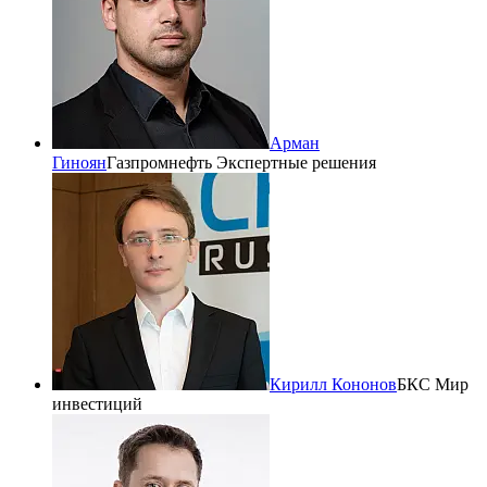
Арман
Гиноян
Газпромнефть Экспертные решения
Кирилл Кононов
БКС Мир
инвестиций