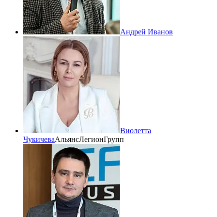
Андрей Иванов
Виолетта
Чукичева
АльянсЛегионГрупп