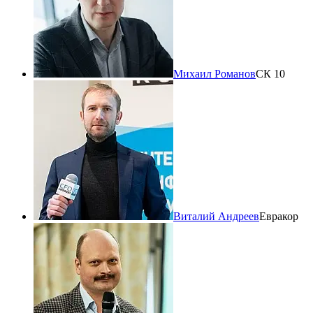
Михаил Романов
СК 10
Виталий Андреев
Евракор