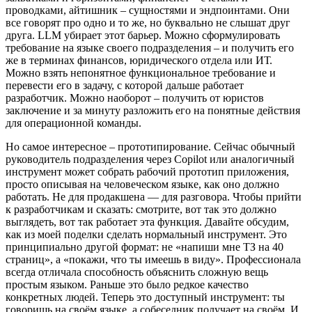
проводками, айтишник – сущностями и эндпоинтами. Они
все говорят про одно и то же, но буквально не слышат друг
друга. LLM убирает этот барьер. Можно сформулировать
требование на языке своего подразделения – и получить его
же в терминах финансов, юридического отдела или ИТ.
Можно взять непонятное функциональное требование и
перевести его в задачу, с которой дальше работает
разработчик. Можно наоборот – получить от юристов
заключение и за минуту разложить его на понятные действия
для операционной команды.
Но самое интересное – прототипирование. Сейчас обычный
руководитель подразделения через Copilot или аналогичный
инструмент может собрать рабочий прототип приложения,
просто описывая на человеческом языке, как оно должно
работать. Не для продакшена — для разговора. Чтобы прийти
к разработчикам и сказать: смотрите, вот так это должно
выглядеть, вот так работает эта функция. Давайте обсудим,
как из моей поделки сделать нормальный инструмент. Это
принципиально другой формат: не «напиши мне ТЗ на 40
страниц», а «покажи, что ты имеешь в виду». Профессионала
всегда отличала способность объяснить сложную вещь
простым языком. Раньше это было редкое качество
конкретных людей. Теперь это доступный инструмент: ты
говоришь на своём языке, а собеседник получает на своём. И