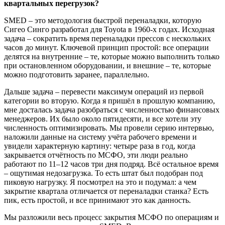
квартальных перегрузок?
SMED – это методология быстрой переналадки, которую
Сигео Синго разработал для Toyota в 1960-х годах. Исходная
задача – сократить время переналадки прессов с нескольких
часов до минут. Ключевой принцип простой: все операции
делятся на внутренние – те, которые можно выполнить только
при остановленном оборудовании, и внешние – те, которые
можно подготовить заранее, параллельно.
Дальше задача – перевести максимум операций из первой
категории во вторую. Когда я пришёл в прошлую компанию,
мне досталась задача разобраться с численностью финансовых
менеджеров. Их было около пятидесяти, и все хотели эту
численность оптимизировать. Мы провели серию интервью,
наложили данные на систему учёта рабочего времени и
увидели характерную картину: четыре раза в год, когда
закрывается отчётность по МСФО, эти люди реально
работают по 11–12 часов три дня подряд. Всё остальное время
– ощутимая недозагрузка. То есть штат был подобран под
пиковую нагрузку. Я посмотрел на это и подумал: а чем
закрытие квартала отличается от переналадки станка? Есть
пик, есть простой, и все принимают это как данность.
Мы разложили весь процесс закрытия МСФО по операциям и