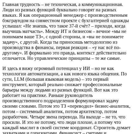
Главная трудность – не техническая, а коммуникационная.
Люди из разных функций буквально говорят на разных
языках. Я как операционный менеджер с производственным
бэкграундом на совместном проекте с бухгалтерией однажды
услышал: «Не знаешь, что такое 37-й счёт? – приходи, когда
выучишь матчасть». Между ИТ и бизнесом – вечное «мы не
понимаем ваше ТЗ», с одной стороны, и «вы не понимаете
задачу», с другой. Когда ты приносишь методологию из
производства в финансы, первая реакция – «у нас всё по-
другому». И формально это правда, контекст действительно
отличается. Но управленческие принципы – те же самые.
И здесь я вижу огромный потенциал у ИИ – но не как
технологии автоматизации, а как нового языка общения. По
сути, LLM (большая языковая модель) – это первый
инструмент, который реально снижает профессиональные
барьеры между людьми из разных функций. Вот как это
работает на практике. Раньше руководитель
производственного подразделения формулировал задачу
своими словами. Потом это ТЗ «переводил» бизнес-аналитик,
потом – системный аналитик, потом архитектор, потом
разработчик. Четыре звена перевода. На выходе – не то, что
просили. И это не потому, что люди плохие, а потому что
каждый мыслит в своей системе координат. Строитель думает
захватками и горизонтами, финансист – счетами и