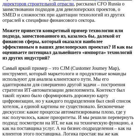
директоров строительной отрасли
, рассказал CFO Russia о
заимствовании подходов для девелоперских проектов, о
SMED и сложностях при адаптации технологий из других
отраслей к специфике финансового сектора.
Можете привести конкретный пример технологии или
подхода, заимствованного из, казалось бы, далекой от
финансов сферы, который оказался наиболее
эффективным в ваших девелоперских проектах? И как вы
оцениваете потенциал дальнейшего «импорта» технологий
из других индустрий?
Самый яркий пример – это CJM (Customer Journey Map),
инструмент, который маркетологи и продуктовые команды
используют для анализа клиентского пути. Мы его
адаптировали для совершенно другой задачи – построения
стратегии ИТ-автоматизации девелопмента. Контекст был
такой: нужно было сформировать дорожную карту
цифровизации, но у каждого подразделения был свой список
хотелок, а единой картины не существовало. Бесконечные
дискуссии: какие процессы автоматизированы плохо, где у
нас получилось, какие приоритеты. И мы решили перевернуть
подход: посмотрели на ИТ, не как на техническую функцию, а
как на поставщика услуг. А на бизнес-подразделения – как на
клиентов этого поставщика. Логика простая: вы же как