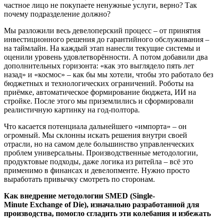
частное лицо не покупаете ненужные услуги, верно? Так
почему подразделение должно?
Мы разложили весь девелоперский процесс – от принятия
инвестиционного решения до гарантийного обслуживания –
на таймлайн. На каждый этап нанесли текущие системы и
оценили уровень удовлетворённости. А потом добавили два
дополнительных горизонта: «как это выглядело пять лет
назад» и «космос» – как бы мы хотели, чтобы это работало без
бюджетных и технологических ограничений. Роботы на
приёмке, автоматическое формирование бюджета, ИИ на
стройке. После этого мы приземлились и сформировали
реалистичную картинку на год-полтора.
Что касается потенциала дальнейшего «импорта» – он
огромный. Мы склонны искать решения внутри своей
отрасли, но на самом деле большинство управленческих
проблем универсальны. Производственные методологии,
продуктовые подходы, даже логика из ритейла – всё это
применимо в финансах и девелопменте. Нужно просто
выработать привычку смотреть по сторонам.
Как внедрение методологии SMED (Single-
Minute Exchange of Die), изначально разработанной для
производства, помогло сгладить эти колебания и избежать