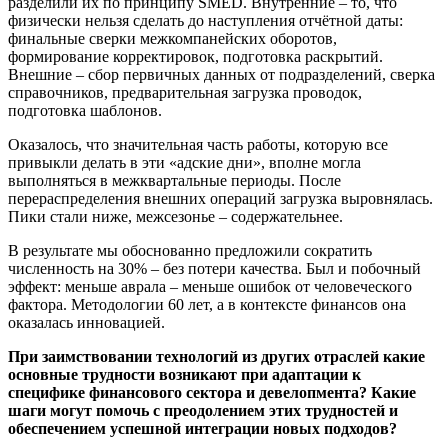
разделили их по принципу SMED. Внутренние – то, что
физически нельзя сделать до наступления отчётной даты:
финальные сверки межкомпанейских оборотов,
формирование корректировок, подготовка раскрытий.
Внешние – сбор первичных данных от подразделений, сверка
справочников, предварительная загрузка проводок,
подготовка шаблонов.
Оказалось, что значительная часть работы, которую все
привыкли делать в эти «адские дни», вполне могла
выполняться в межквартальные периоды. После
перераспределения внешних операций загрузка выровнялась.
Пики стали ниже, межсезонье – содержательнее.
В результате мы обоснованно предложили сократить
численность на 30% – без потери качества. Был и побочный
эффект: меньше аврала – меньше ошибок от человеческого
фактора. Методологии 60 лет, а в контексте финансов она
оказалась инновацией.
При заимствовании технологий из других отраслей какие
основные трудности возникают при адаптации к
специфике финансового сектора и девелопмента? Какие
шаги могут помочь с преодолением этих трудностей и
обеспечением успешной интеграции новых подходов?