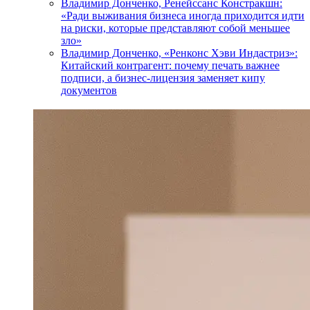
Владимир Донченко, Ренейссанс Констракшн:
«Ради выживания бизнеса иногда приходится идти
на риски, которые представляют собой меньшее
зло»
Владимир Донченко, «Ренконс Хэви Индастриз»:
Китайский контрагент: почему печать важнее
подписи, а бизнес-лицензия заменяет кипу
документов