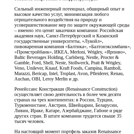
Сильный инженерный потенциал, обширный опыт и
высокое качество услуг, минимизация любого
отрицательного воздействия на природу и
усовершенствование мер по защите окружающей среды
– именно это ценят заказчики компании: Российская
академия наук, Санкт-Петербургский и Казанский
государственные университеты, «Лукойл»,
пивоваренная компания «Балтика», «Балтонэксимбанк»,
«Промстройбанк», ИКЕА, Merloni, Wrigley, «Ярпиво»,
Baltic Beverages Holding, Carlsberg, Nestle, Procter &
Gamble, Ford, Shell, Neste, Stollwerck, Pratt & Wrigley,
Veno, Unilever, Knauf, Kraft Foods, Campina, Ramboll,
Marazzi, Bericap, Intel, Troplast, Avon, Pfleiderer, Renau,
Auchan, OBI, Leroy Merlin и др.
Ренейссанс Констракшн (Renaissance Construction)
осуществляет свою деятельность в более чем десяти
странах на трех континентах: в России, Турции,
Туркменистане, Австрии, Швейцарии, Беларусии,
Ливии, Ираке, Катаре, Азербайджане, Габоне и ряде
других стран. В штате компании трудится свыше 35
тысяч человек.
На настоящий момент портфель заказов Renaissance