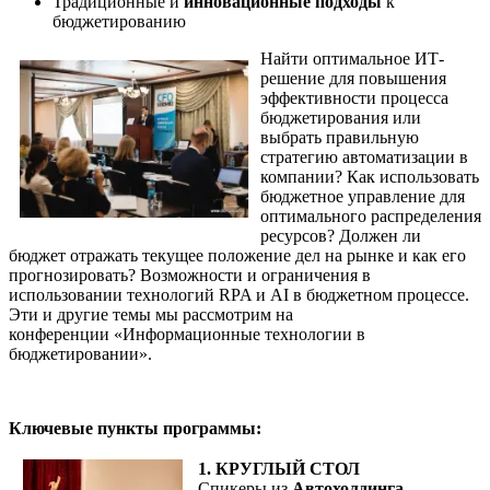
Традиционные и
инновационные подходы
к
бюджетированию
Найти оптимальное ИТ-
решение для повышения
эффективности процесса
бюджетирования или
выбрать правильную
стратегию автоматизации в
компании? Как использовать
бюджетное управление для
оптимального распределения
ресурсов? Должен ли
бюджет отражать текущее положение дел на рынке и как его
прогнозировать? Возможности и ограничения в
использовании технологий RPA и AI в бюджетном процессе.
Эти и другие темы мы рассмотрим на
конференции «Информационные технологии в
бюджетировании».
Ключевые пункты программы:
1. КРУГЛЫЙ СТОЛ
Спикеры из
Автохолдинга