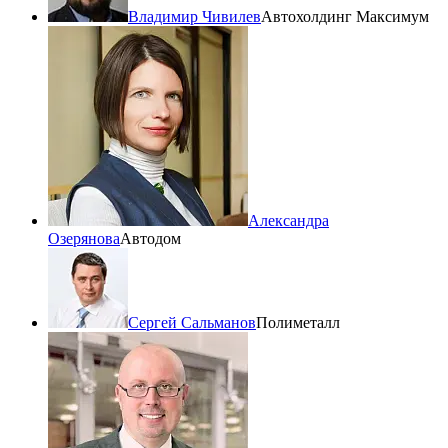
Владимир Чивилев
Автохолдинг Максимум
Александра
Озерянова
Автодом
Сергей Сальманов
Полиметалл