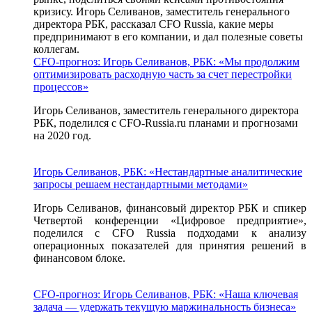
кризису. Игорь Селиванов, заместитель генерального
директора РБК, рассказал CFO Russia, какие меры
предпринимают в его компании, и дал полезные советы
коллегам.
CFO-прогноз: Игорь Селиванов, РБК: «Мы продолжим
оптимизировать расходную часть за счет перестройки
процессов»
Игорь Селиванов, заместитель генерального директора
РБК, поделился с CFO-Russia.ru планами и прогнозами
на 2020 год.
Игорь Селиванов, РБК: «Нестандартные аналитические
запросы решаем нестандартными методами»
Игорь Селиванов, финансовый директор РБК и спикер
Четвертой конференции «Цифровое предприятие»,
поделился с CFO Russia подходами к анализу
операционных показателей для принятия решений в
финансовом блоке.
CFO-прогноз: Игорь Селиванов, РБК: «Наша ключевая
задача — удержать текущую маржинальность бизнеса»