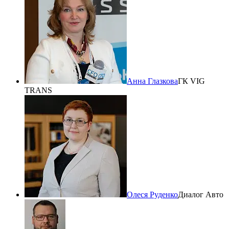
Анна Глазкова
ГК VIG
TRANS
Олеся Руденко
Диалог Авто