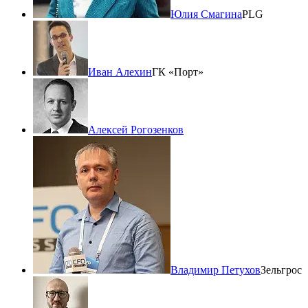
Юлия Смагина
PLG
Иван Алехин
ГК «Порт»
Алексей Рогозенков
Владимир Петухов
Зельгрос