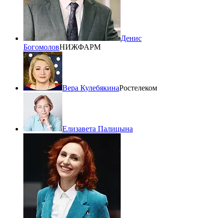
Денис
Богомолов
НИЖФАРМ
Вера Кулебякина
Ростелеком
Елизавета Палицына