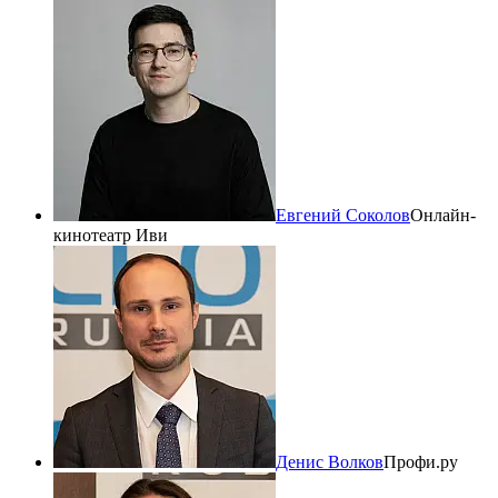
Евгений Соколов
Онлайн-
кинотеатр Иви
Денис Волков
Профи.ру