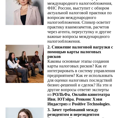
международного налогообложения,
ФНС России, выступит с обзором
актуальной налоговой практики по
вопросам международного
налогообложения. Спикер осветит
практику взаимозачетов, расчетов
через агента, переуступку и другие
важные вопросы международного
налогообложения.
2. Снижение налоговой нагрузки с
помощью карты налоговых
рисков
Каковы основные этапы создания
карты налоговых рисков? Как ее
интегрировать в систему управления
предприятием? Как ее использовать
для оценки налоговых последствий
бизнес-решений и сделок? На эти и
другие вопросы ответят эксперты
из
РОЛЬФа
,
Онлайн-кинотеатра
Иви
,
ЮТэйра
,
Ренконс Хэви
Индастриз
и
Positive Technologies
.
3. Зачет требований между
резидентом и нерезидентом