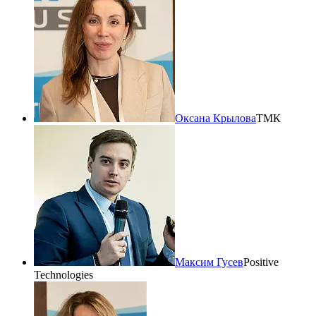
Оксана Крылова
ТМК
Максим Гусев
Positive
Technologies