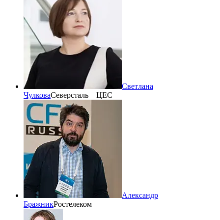
Светлана
Чулкова
Северсталь – ЦЕС
Александр
Бражник
Ростелеком