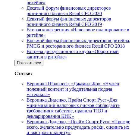
ритейле»
Десятый форум финансовых директоров
розничного бизнеса Retail CFO 2020
Девятый форум финансовых директоров
розничного бизнеса Retail CFO 2019
Вторая конференция «Налоговое планирование в
ритейле»
Восьмой форум финансовых директоров ритейла,
FMCG и ресторанного бизнеса Retail CFO 2018
Встреча дискуссионного клуба «Оборотный
капитал в ритейле»
Показать все
Статьи:
Вероника Шальнева, «ДжамильКо»: «Нужен
полезный контент и убедительная подача
материала»
Вероника Диденко, Прайм Спорт Рус: «Для
минимизации налоговых рисков соблюдайте
требования к сабстенс, правила ТЦО и
декларирования КИК»
Вероника Диденко, «Прайм Спорт Рус»: «Прежде
всего, желательно предугадать риски, оценить их
и выстроить защиту»