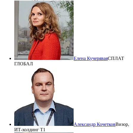
Елена Кучерявая
СПЛАТ
ГЛОБАЛ
Александр Кочетков
Визор,
ИТ-холдинг Т1