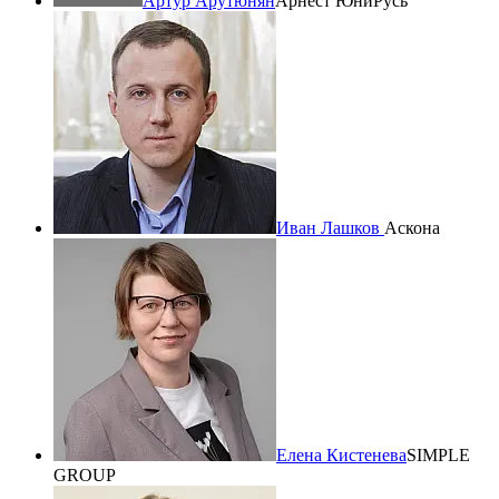
Артур Арутюнян
Арнест ЮниРусь
Иван Лашков
Аскона
Елена Кистенева
SIMPLE
GROUP