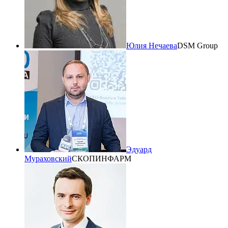
Юлия Нечаева
DSM Group
Эдуард
Мураховский
СКОПИНФАРМ