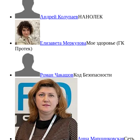
Андрей Колупаев
НАНОЛЕК
Елизавета Меркулова
Мое здоровье (ГК
Протек)
Роман Чакашов
Код Безопасности
Анна Марцинковская
Сеть