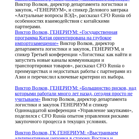
Виктор Волков, директор департамента логистики и
закупок, «ГЕНЕРИУМ», и спикер Делового завтрака
«Актуальные вопросы ВЭД», рассказал CFO Russia об
особенностях взаимодействия с китайскими
партнерами.
Виктор Волков, ГЕНЕРИУМ: «Государственная
программа Китая ориентирована на глубокое
импортозамещение»
Виктор Волков, директор
департамента логистики и закупок, ГЕНЕРИУМ, и
спикер Третьей конференции «Логистика: как найти и
запустить новые каналы коммуникации и
транспортировки товаров», рассказал CFO Russia о
преимуществах и недостатках работы с партнерами из
Азии и перечислил ключевые критерии их выбора.
Виктор Волков, ГЕНЕРИУМ: «Большинство рисков, над
которыми работали много лет назад, сегодня просто не
учитываем»
Виктор Волков, директор департамента
логистики и закупок ГЕНЕРИУМ и спикер
Одиннадцатой конференции «Управление закупками»,
поделился с CFO Russia опытом управления рисками
закупочного процесса в текущих условиях.
Виктор Волков, ГК ГЕНЕРИУМ: «Выстраиваем
альтернативные цепочки в сторону Востока и