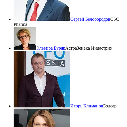
Сергей Белобородов
CSC
Pharma
Эльвира Буряк
АстраЗенека Индастриз
Игорь Климанов
Болеар