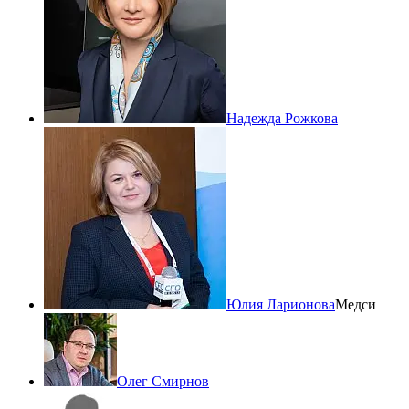
Надежда Рожкова
Юлия Ларионова
Медси
Олег Смирнов