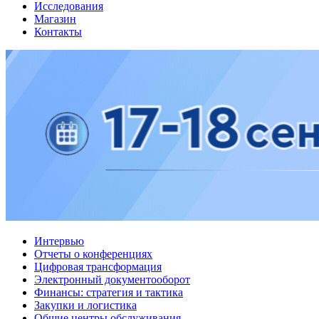
Исследования
Магазин
Контакты
Интервью
Отчеты о конференциях
Цифровая трансформация
Электронный документооборот
Финансы: стратегия и тактика
Закупки и логистика
Общие центры обслуживания