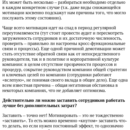
Их может быть несколько – разбираться необходимо отдельно
в каждом конкретном случае (т.к. даже виды снижающейся
мотивации косвенно подскажут нам причины того, что могло
послужить этому состоянию).
Чаще всего мотивация идет на спад в период регулярной
переутомляемости (тут стоит провести аудит и пересмотреть
загруженность сотрудников и их достаточную численность,
проверить – правильно ли настроены кросс-функциональные
связи и процессы). Еще одной причиной демотивации может
стать отсутствие обратной связи как от непосредственного
руководителя, так и в политике и корпоративной культуре
компании: в целом отсутствие прозрачности процессов и
процедур, сокрытие руководством компании общей стратегии
и ключевых целей по компании (сотрудники работают
«вслепую», не понимая своего вклада в общее дело). Еще одна
всем известная причина – общая негативная обстановка в
некоторых компаниях, что не добавляет оптимизма.
Действительно ли можно заставить сотрудников работать
лучше без дополнительных затрат?
Заставить – точно нет! Мотивировать – это не тождественно
«заставить». То есть можно временно «кнутом» заставить что-
то делать, но если нужен постоянный эффект, то однозначно