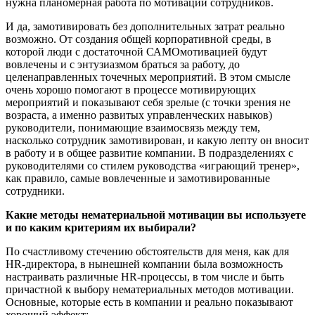
нужна планомерная работа по мотивации сотрудников.
И да, замотивировать без дополнительных затрат реально
возможно. От создания общей корпоративной среды, в
которой люди с достаточной САМОмотивацией будут
вовлечены и с энтузиазмом браться за работу, до
целенаправленных точечных мероприятий. В этом смысле
очень хорошо помогают в процессе мотивирующих
мероприятий и показывают себя зрелые (с точки зрения не
возраста, а именно развитых управленческих навыков)
руководители, понимающие взаимосвязь между тем,
насколько сотрудник замотивирован, и какую лепту он вносит
в работу и в общее развитие компании. В подразделениях с
руководителями со стилем руководства «играющий тренер»,
как правило, самые вовлеченные и замотивированные
сотрудники.
Какие методы нематериальной мотивации вы используете
и по каким критериям их выбирали?
По счастливому стечению обстоятельств для меня, как для
HR-директора, в нынешней компании была возможность
настраивать различные HR-процессы, в том числе и быть
причастной к выбору нематериальных методов мотивации.
Основные, которые есть в компании и реально показывают
хороший эффект: