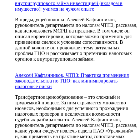
внутригруппового займа инвестицией (вкладом в
имущество): учимся на чужом опыте
В предыдущей колонке Алексей Кафтанников,
руководитель департамента по налогам ЧТПЗ, рассказал,
как использовать МСРЦ на практике. В том числе он
описал корректировки, которые можно применять для
приведения сделок к условиям сопоставимости. В
данной колонке он продолжает тему актуальных
проблем ТЦО и рассказывает о претензиях налоговых
органов к внутригрупповым займам.
Алексей Кафтанников, ЧТПЗ: Практика применения
законодательства по ТЦО: как минимизировать
налоговые риски
Трансфертное ценообразование – это сложный и
трудоемкий процесс. За ним скрывается множество
нюансов, необходимых для успешного прохождения
налоговых проверок и исключения возможности
судебных разбирательств. Алексей Кафтанников,
руководитель департамента по налогам ЧТПЗ, рассказал,
какие уроки следует извлечь издела ПАО «Уралкалий»
и, как применять на практике метод сопоставимых