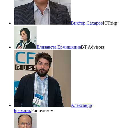
Виктор Сахаров
ЮТэйр
Елизавета Ермишкина
BT Advisors
Александр
Бражник
Ростелеком