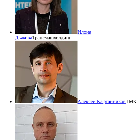
Илона
Дьякова
Трансмашхолдинг
Алексей Кафтанников
ТМК