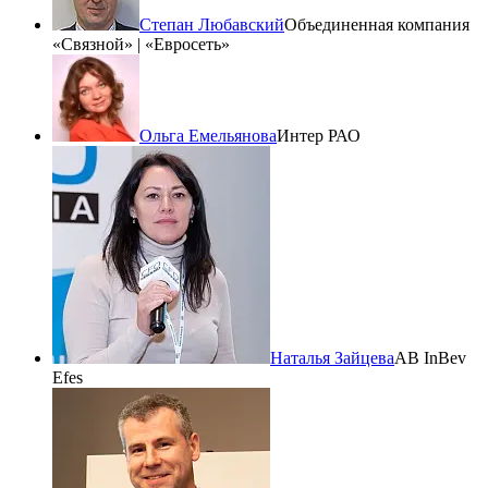
Степан Любавский
Объединенная компания
«Связной» | «Евросеть»
Ольга Емельянова
Интер РАО
Наталья Зайцева
AB InBev
Efes