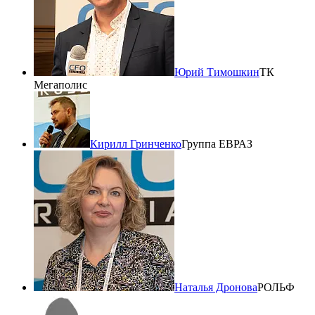
Юрий Тимошкин
ТК
Мегаполис
Кирилл Гринченко
Группа ЕВРАЗ
Наталья Дронова
РОЛЬФ