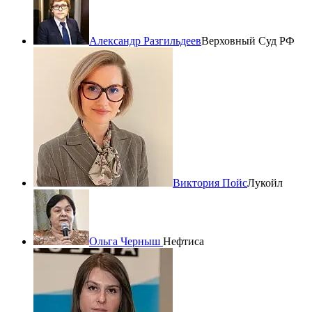
Александр Разгильдеев
Верховный Суд РФ
Виктория Пойс
Лукойл
Ольга Черныш
Нефтиса