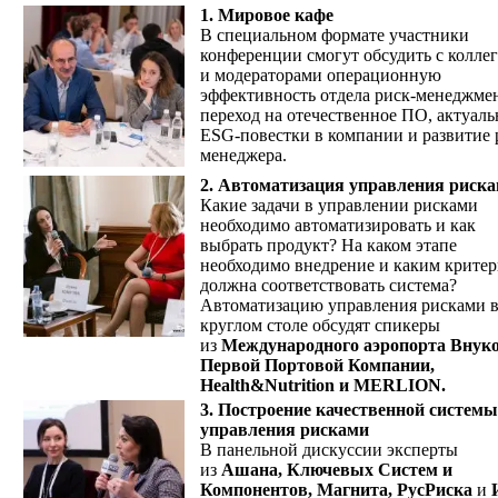
1. Мировое кафе
В специальном формате участники
конференции смогут обсудить с колле
и модераторами операционную
эффективность отдела риск-менеджмен
переход на отечественное ПО, актуаль
ESG-повестки в компании и развитие 
менеджера.
2. Автоматизация управления риск
Какие задачи в управлении рисками
необходимо автоматизировать и как
выбрать продукт? На каком этапе
необходимо внедрение и каким крите
должна соответствовать система?
Автоматизацию управления рисками 
круглом столе обсудят спикеры
из
Международного аэропорта Внуко
Первой Портовой Компании,
Health&Nutrition и
MERLION.
3. Построение качественной системы
управления рисками
В панельной дискуссии эксперты
из
Ашана, Ключевых Систем и
Компонентов, Магнита, РусРиска
и