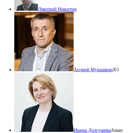
Дмитрий Никитин
Андрей Мурашкин
Х5
Ирина Долгушева
Ашан