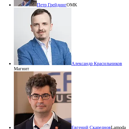
Петр Грейдинг
ОМК
Александр Красильников
Магнит
Евгений Скареднов
Lamoda