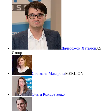
Далерджон Хатамов
X5
Group
Светлана Макарова
MERLION
Ольга Кондратенко