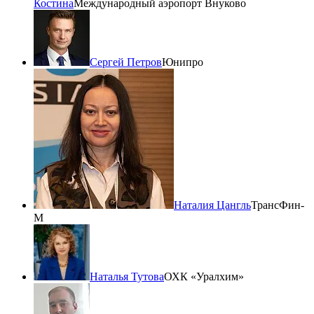
Костина
Международный аэропорт Внуково
Сергей Петров
Юнипро
Наталия Цангль
ТрансФин-
М
Наталья Тутова
ОХК «Уралхим»