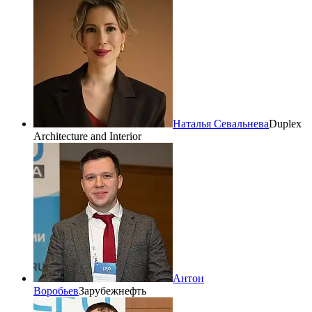
Наталья Севальнева
Duplex
Architecture and Interior
Антон
Воробьев
Зарубежнефть