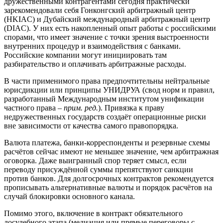
дружественными контрагентами сегодня практически
зарекомендовали себя Гонконгский арбитражный центр
(HKIAC) и Дубайский международный арбитражный центр
(DIAC). У них есть накопленный опыт работы с российскими
спорами, что имеет значение с точки зрения выстроенности
внутренних процедур и взаимодействия с банками.
Российские компании могут инициировать там
разбирательство и оплачивать арбитражные расходы.
В части применимого права предпочтительны нейтральные
юрисдикции или принципы УНИДРУА (свод норм и правил,
разработанный Международным институтом унификации
частного права –
прим. ред.
). Привязка к праву
недружественных государств создаёт операционные риски
вне зависимости от качества самого правопорядка.
Валюта платежа, банки-корреспонденты и резервные схемы
расчётов сейчас имеют не меньшее значение, чем арбитражная
оговорка. Даже выигранный спор теряет смысл, если
переводу присуждённой суммы препятствуют санкции
против банков. Для долгосрочных контрактов рекомендуется
прописывать альтернативные валюты и порядок расчётов на
случай блокировки основного канала.
Помимо этого, включение в контракт обязательного
досудебного этапа (медиация или прямые переговоры с