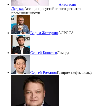
Анастасия
Лядская
Ассоциация устойчивого развития
промышленности
Вадим Желтухин
АЛРОСА
Сергей Кошелев
Ламода
Сергей Романов
Газпром нефть шельф