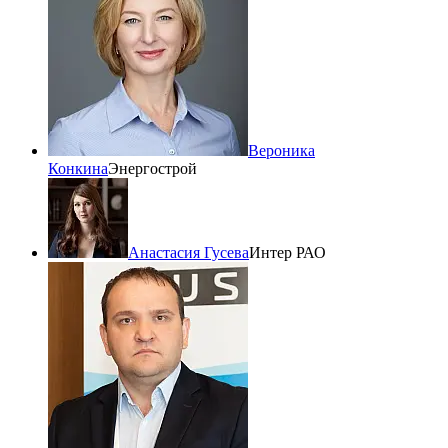
Вероника
Конкина
Энергострой
Анастасия Гусева
Интер РАО