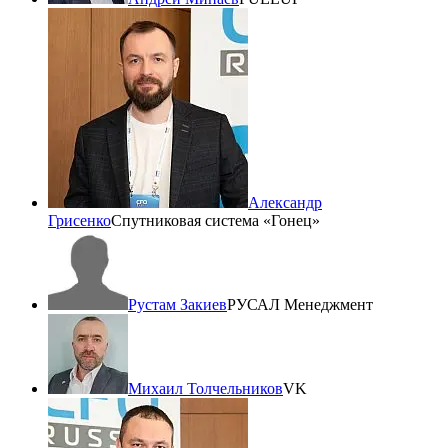
Александр
Грисенко
Спутниковая система «Гонец»
Рустам Закиев
РУСАЛ Менеджмент
Михаил Толчельников
VK