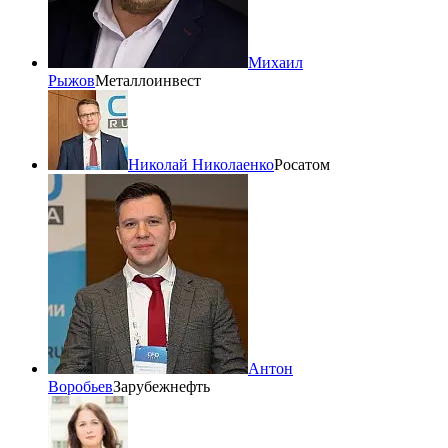
Михаил
Рыжов
Металлоинвест
Николай Николаенко
Росатом
Антон
Воробьев
Зарубежнефть