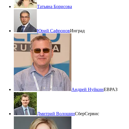
Татьяна Борисова
Юрий Сафронов
Инград
Андрей Нуйкин
ЕВРАЗ
Дмитрий Волошин
СберСервис