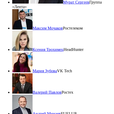
Мурат Сергеев
Группа
«Лента»
Максим Мочаков
Ростелеком
Ксения Трохимец
HeadHunter
Мария Зубова
VK Tech
Валерий Павлов
Ростех
Андрей Минаев
FUELUP