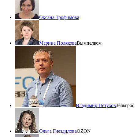
Оксана Трофимова
Марина Полякова
Вымпелком
Владимир Петухов
Зельгрос
Ольга Гнездилова
OZON