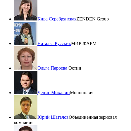
Кира Серебрянская
ZENDEN Group
Наталья Русских
МИР-ФАРМ
Ольга Пароева
Остин
Денис Михалин
Монополия
Юрий Шаталов
Объединенная зерновая
компания