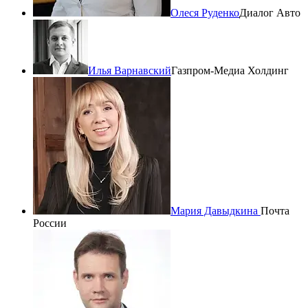
Олеся Руденко
Диалог Авто
Илья Варнавский
Газпром-Медиа Холдинг
Мария Давыдкина
Почта
России