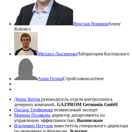
Ярослав Новиков
Sonny
Robotics
Михаил Лысаченко
Лаборатория Касперского
Анна Осина
Стройгазконсалтинг
Денис Котов
руководитель отдела контроллинга
дочерних компаний,
GAZPROM Germania GmbH
Оксана Трофимова
независимый эксперт
Марина Полякова
директор департамента по
управлению эффективностью,
Вымпелком
Владимир Петухов
заместитель генерального директора
по экономике и финансам,
Зельгрос