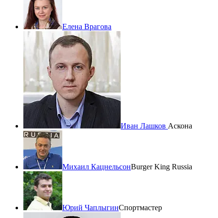
Елена Врагова
Иван Лашков
Аскона
Михаил Кацнельсон
Burger King Russia
Юрий Чаплыгин
Спортмастер