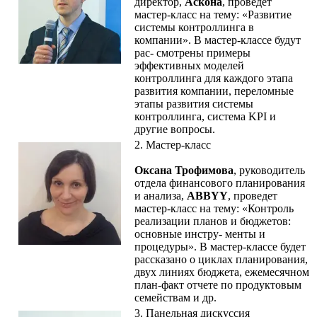
директор,
Аскона
, проведет
мастер-класс на тему: «Развитие
системы контроллинга в
компании». В мастер-классе будут
рас- смотрены примеры
эффективных моделей
контроллинга для каждого этапа
развития компании, переломные
этапы развития системы
контроллинга, система KPI и
другие вопросы.
2. Мастер-класс
Оксана Трофимова
, руководитель
отдела финансового планирования
и анализа,
ABBYY
, проведет
мастер-класс на тему: «Контроль
реализации планов и бюджетов:
основные инстру- менты и
процедуры». В мастер-классе будет
рассказано о циклах планирования,
двух линиях бюджета, ежемесячном
план-факт отчете по продуктовым
семействам и др.
3. Панельная дискуссия