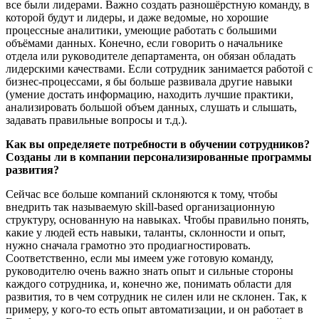
все были лидерами. Важно создать разношёрстную команду, в
которой будут и лидеры, и даже ведомые, но хорошие
процессные аналитики, умеющие работать с большими
объёмами данных. Конечно, если говорить о начальнике
отдела или руководителе департамента, он обязан обладать
лидерскими качествами. Если сотрудник занимается работой с
бизнес-процессами, я бы больше развивала другие навыки
(умение достать информацию, находить лучшие практики,
анализировать большой объем данных, слушать и слышать,
задавать правильные вопросы и т.д.).
Как вы определяете потребности в обучении сотрудников?
Созданы ли в компании персонализированные программы
развития?
Сейчас все больше компаний склоняются к тому, чтобы
внедрить так называемую skill-based организационную
структуру, основанную на навыках. Чтобы правильно понять,
какие у людей есть навыки, таланты, склонности и опыт,
нужно сначала грамотно это продиагностировать.
Соответственно, если мы имеем уже готовую команду,
руководителю очень важно знать опыт и сильные стороны
каждого сотрудника, и, конечно же, понимать области для
развития, то в чем сотрудник не силен или не склонен. Так, к
примеру, у кого-то есть опыт автоматизации, и он работает в