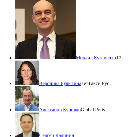
Михаил Кузьменко
Т2
Вероника Булыгина
ГетТакси Рус
Александр Курилко
Global Ports
Сергей Калинин