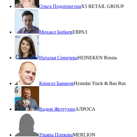
Ольга Подопригора
X5 RETAIL GROUP
Михаил Бибнев
ЕВРАЗ
Наталья Сеничева
HEINEKEN Russia
Кирилл Баранов
Hyundai Truck & Bus Rus
Вадим Желтухин
АЛРОСА
Ульяна Попкова
MERLION