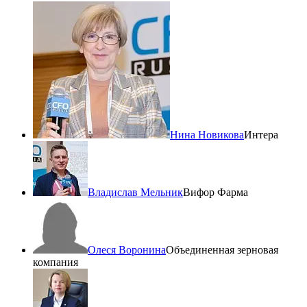
Нина Новикова
Интера
Владислав Мельник
Вифор Фарма
Олеся Воронина
Объединенная зерновая
компания