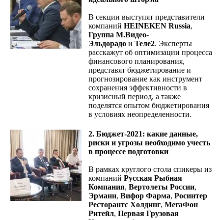
В секции выступят представители
компаний
HEINEKEN Russia
,
Группа М.Видео-
Эльдорадо
и
Теле2
. Эксперты
расскажут об оптимизации процесса
финансового планирования,
представят бюджетирование и
прогнозирование как инструмент
сохранения эффективности в
кризисный период, а также
поделятся опытом бюджетирования
в условиях неопределенности.
2. Бюджет-2021: какие данные,
риски и угрозы необходимо учесть
в процессе подготовки
В рамках круглого стола спикеры из
компаний
Русская Рыбная
Компания
,
Вертолеты России
,
Эрманн
,
Вифор Фарма
,
Росинтер
Ресторантс Холдинг
,
МегаФон
Ритейл
,
Первая Грузовая