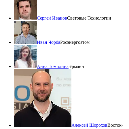
Сергей Иванов
Световые Технологии
Иван Чорба
Росэнергоатом
Анна Томилина
Эрманн
Алексей Шорохов
Восток-