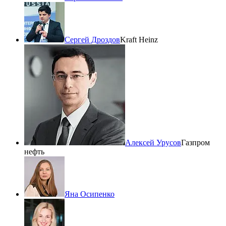
Сергей Дроздов
Kraft Heinz
Алексей Урусов
Газпром
нефть
Яна Осипенко