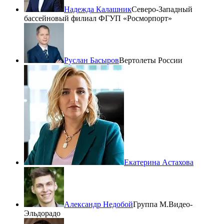
Надежда Калашник
Северо-Западный
бассейновый филиал ФГУП «Росморпорт»
Руслан Басыров
Вертолеты России
Екатерина Астахова
Александр Недобой
Группа М.Видео-
Эльдорадо