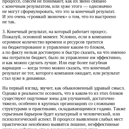
процессе, совсем не понимают, как их звено связано
с конечным результатом, или хуже этого — однозначно
не могут сформулировать, что это за конечный результат.
И это очень «громкий звоночек» о том,
что-то
выстроено
не так.
3. Конечный результат, на который работает процесс.
Пожалуй, основной момент. Условно, если в компании
огромное количество времени и ресурсов тратится
на бюджетирование и управление
каким-то
блоком,
а по факту нельзя достоверно и быстро сказать, на что именно
мы потратили бюджет, было ли управление им эффективно,
и как можно сделать лучше. Или еще более пагубная
вариация — когда точно можно сказать, что конечный
результат не тот, которого компания ожидает, или результат
стал хуже в динамике.
На первый взгляд, звучит, как обыкновенный здравый смысл.
Однако в реальности осознать, что в
каком-то
из этих блоков
существуют ощутимые зоны для улучшений, достаточно
тяжело, особенно в крупных организациях со сложными
структурами и практиками, складывающимися годами. Также
серьезным барьером будет культурный и человеческий, или
психологический аспект. В процессе выявления слабых мест
практически неизбежно выявятся лишние, неэффективные