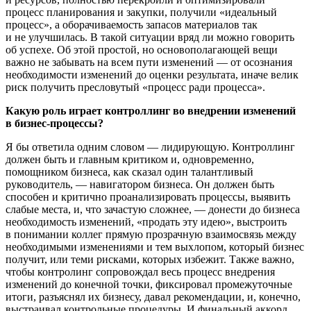
процесс планирования и закупки, получили «идеальный
процесс», а оборачиваемость запасов материалов так
и не улучшилась. В такой ситуации вряд ли можно говорить
об успехе. Об этой простой, но основополагающей вещи
важно не забывать на всем пути изменений — от осознания
необходимости изменений до оценки результата, иначе велик
риск получить пресловутый «процесс ради процесса».
Какую роль играет контроллинг во внедрении изменений
в
бизнес-процессы
?
Я бы ответила одним словом — лидирующую. Контроллинг
должен быть и главным критиком и, одновременно,
помощником бизнеса, как сказал один талантливый
руководитель, — навигатором бизнеса. Он должен быть
способен и критично проанализировать процессы, выявить
слабые места, и, что зачастую сложнее, — донести до бизнеса
необходимость изменений, «продать эту идею», выстроить
в понимании коллег прямую прозрачную взаимосвязь между
необходимыми изменениями и тем выхлопом, который бизнес
получит, или теми рисками, которых избежит. Также важно,
чтобы контролинг сопровождал весь процесс внедрения
изменений до конечной точки, фиксировал промежуточные
итоги, разъяснял их бизнесу, давал рекомендации, и, конечно,
выстраивал контрольные процедуры. И финальный аккорд