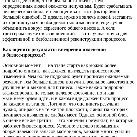
этапы и действия, что в реальности значит, труд
определенных людей окажется ненужным. Будет срабатывать
человеческая обида, и недооценивать этот фактор будет
большой ошибкой. В идеале, нужно вовлечь людей, заставить
их проникнуться необходимостью изменений, еще лучше —
объединить вокруг серьезного общего вызова. А если
триггером служит вызов внешний — это лучшая почва для
эффективной и безболезненной реконструкции процессов.
Как оценить результаты внедрения изменений
в
бизнес-процессы
?
Основной момент — на этапе старта как можно более
подробно описать, как должен выглядеть процесс после
изменений. Чем более подробно будет прописан ожидаемый
результат, тем больше шансов получить реальное качественное
улучшение и выхлоп для бизнеса. Также важно подробно
зафиксировать не только целевое состояние, но и как
мы к нему будем идти, и в каком виде должен быть процесс
на каждом из этапов. Логично, что оценивать результат
нужно, опираясь на те же три плоскости, с анализа которых
начинается выявление слабых мест. Однако, основной блок
в оценке все же третий — это конечный результат, на который
работает
бизнес-процесс
. Условно: с целью повышения
оборачиваемости запасов материалов, вложив много усилий
и ресурсов, полностью перекроили и оптимизировали