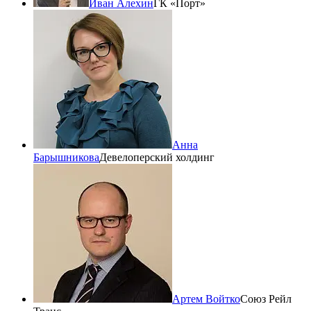
Иван Алехин
ГК «Порт»
Анна
Барышникова
Девелоперский холдинг
Артем Войтко
Союз Рейл