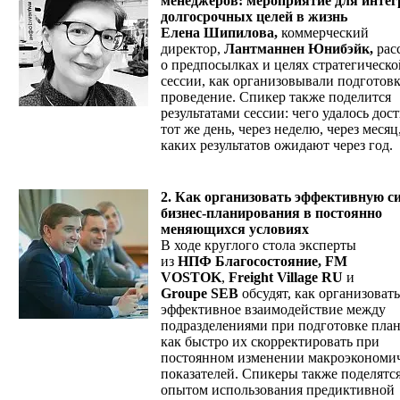
менеджеров: мероприятие для инте
долгосрочных целей в жизнь
Елена Шипилова,
коммерческий
директор,
Лантманнен Юнибэйк,
рас
о предпосылках и целях стратегическо
сессии, как организовывали подготовк
проведение. Спикер также поделится
результатами сессии: чего удалось дост
тот же день, через неделю, через месяц
каких результатов ожидают через год.
2.
Как организовать эффективную с
бизнес-планирования в постоянно
меняющихся условиях
В ходе круглого стола эксперты
из
НПФ Благосостояние, FM
VOSTOK
,
Freight Village RU
и
Groupe SEB
обсудят, как организовать
эффективное взаимодействие между
подразделениями при подготовке план
как быстро их скорректировать при
постоянном изменении макроэкономи
показателей. Спикеры также поделятс
опытом использования предиктивной