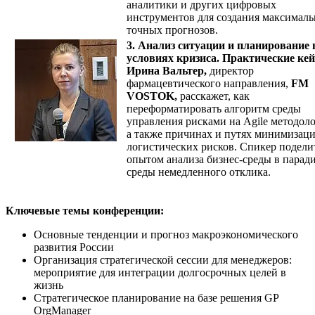
аналитики и других цифровых
инструментов для создания максималь
точных прогнозов.
3. Анализ ситуации и планирование 
условиях кризиса. Практические ке
Ирина Вальтер,
директор
фармацевтического направления,
FM
VOSTOK,
расскажет, как
переформатировать алгоритм среды
управления рисками на Agile методол
а также причинах и путях минимизац
логистических рисков. Спикер подели
опытом анализа бизнес-среды в парад
среды немедленного отклика.
Ключевые темы конференции:
Основные тенденции и прогноз макроэкономического
развития России
Организация стратегической сессии для менеджеров:
мероприятие для интеграции долгосрочных целей в
жизнь
Стратегическое планирование на базе решения GP
OrgManager