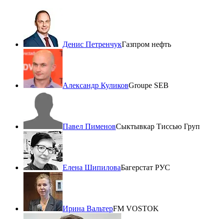
Денис Петренчук
Газпром нефть
Александр Куликов
Groupe SEB
Павел Пименов
Сыктывкар Тиссью Груп
Елена Шипилова
Багерстат РУС
Ирина Вальтер
FM VOSTOK