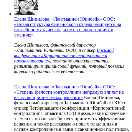
Елена Шипилова, «Лантманнен Юнибэйк» ООО:
«Новая структура финансового отдела базируется на
потребностях клиентов, а не на наших знаниях и
умениях»
Елена Шипилова, финансовый
директор
«
Лантманнен
Юнибэйк
» ООО
,
и спикер
Восьмой
конференции «Корпоративное планирование и
прогнозирование»
,
поэтапно описала
в статье
р
еинжиниринг
финансовой функции
, который повысил
качество работы всех
ее
отделов
.
Елена Шипилова, «Лантманнен Юнибэйк» ООО:
«Степень зрелости контроллинга напрямую влияет на
качество принимаемых решений»
Елена Шипилова,
финансовый директор «Лантманнен Юнибэйк» ООО и
спикер Четырнадцатой конференции «Корпоративный
контроллинг», объяснила CFO Russia, какие ключевые
элементы позволяют бизнесу принимать эффективные
решения, а также рассказала о новых тенденциях в
службе контроллинга в связи с санкционной политикой.