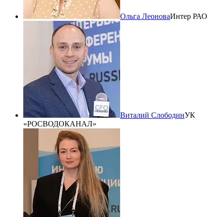
Ольга Леонова
Интер РАО
Виталий Слободин
УК
«РОСВОДОКАНАЛ»