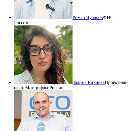
Роман Чубаров
ФНС
России
Залина Епхиева
Проектный
офис Минцифры России