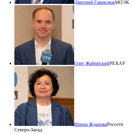
Дмитрий Гаврилюк
МОЭК
Олег Жабинский
РЕХАУ
Ирина Жданова
Россети
Северо-Запад