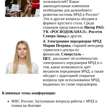
пользователей? Какие
законодательные изменения
необходимы для дальнейшего
развития системы МЧД в России?
Эти и другие вопросы обсудим в
формате круглого стола. Среди
спикеров представители
Интер РАО
,
УК «РОСВОДОКАНАЛ»
,
Россети
Северо-Запад
и другие.
4.
Электронное передоверие МЧД
Мария Петрова
, старший менеджер
сервисного центра по
финансам,
Северсталь –
ЦЕС
, расскажет об особенностях
электронного передоверия МЧД и о
том, какие возможности даёт
механизм передоверия МЧД, а также
обсудит с аудиторией открытые
вопросы при использовании МЧД,
выданных по схеме передоверия.
Ключевые темы конференции:
ФНС России: Актуальные вопросы работы с МЧД и
планы на будущее