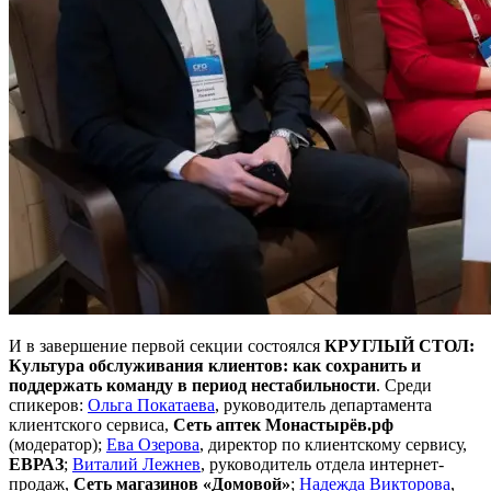
И в завершение первой секции состоялся
КРУГЛЫЙ СТОЛ:
Культура обслуживания клиентов: как сохранить и
поддержать команду в период нестабильности
. Среди
спикеров:
Ольга Покатаева
, руководитель департамента
клиентского сервиса,
Сеть аптек Монастырёв.рф
(модератор);
Ева Озерова
, директор по клиентскому сервису,
ЕВРАЗ
;
Виталий Лежнев
, руководитель отдела интернет-
продаж,
Сеть магазинов «Домовой»
;
Надежда Викторова
,