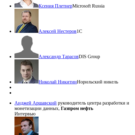
Ксения Плетнер
Microsoft Russia
Алексей Нестеров
1С
Александр Тарасов
DIS Group
Николай Никитин
Норильский никель
Анджей Аршавский
руководитель центра разработки и
монетизации данных,
Газпром нефть
Интервью