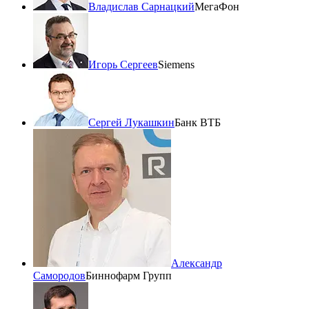
Владислав Сарнацкий
МегаФон
Игорь Сергеев
Siemens
Сергей Лукашкин
Банк ВТБ
Александр
Самородов
Биннофарм Групп