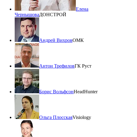
Елена
Чернышова
ДОНСТРОЙ
Андрей Вихров
ОМК
Антон Трефилов
ГК Руст
Борис Вольфсон
HeadHunter
Ольга Плосская
Visiology