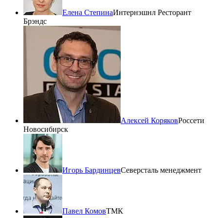
Елена Степина
Интернэшнл Ресторант
Брэндс
Алексей Коряков
Россети
Новосибирск
Игорь Бардинцев
Северсталь менеджмент
Павел Комов
ТМК