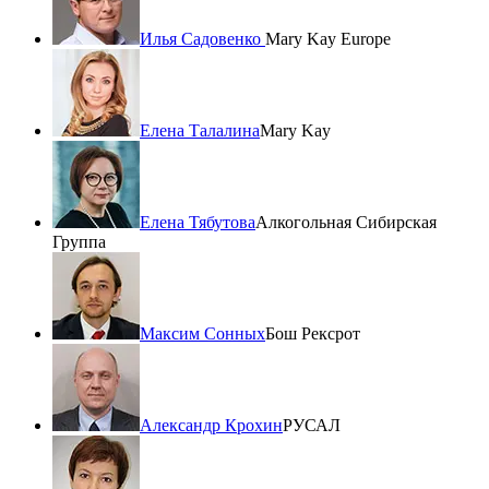
Илья Садовенко
Mary Kay Europe
Елена Талалина
Mary Kay
Елена Тябутова
Алкогольная Сибирская
Группа
Максим Сонных
Бош Рексрот
Александр Крохин
РУСАЛ