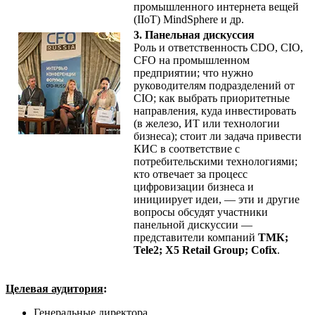
промышленного интернета вещей
(IIoT) MindSphere и др.
3. Панельная дискуссия
Роль и ответственность CDO, CIO,
CFO на промышленном
предприятии; что нужно
руководителям подразделений от
CIO; как выбрать приоритетные
направления, куда инвестировать
(в железо, ИТ или технологии
бизнеса); стоит ли задача привести
КИС в соответствие с
потребительскими технологиями;
кто отвечает за процесс
цифровизации бизнеса и
инициирует идеи, — эти и другие
вопросы обсудят участники
панельной дискуссии —
представители компаний
ТМК;
Tele2; X5 Retail Group; Cofix
.
Целевая аудитория
:
Генеральные директора