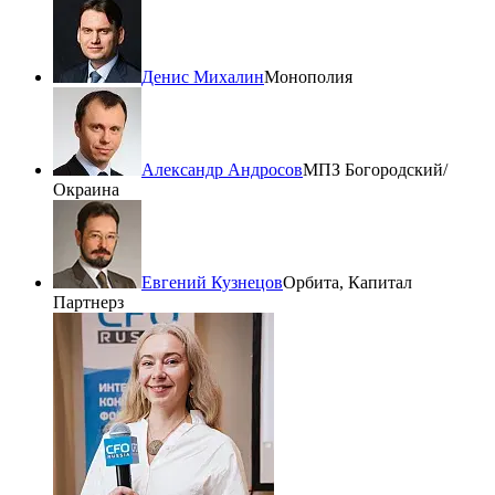
Денис Михалин
Монополия
Александр Андросов
МПЗ Богородский/
Окраина
Евгений Кузнецов
Орбита, Капитал
Партнерз