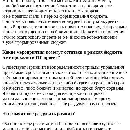
На то он и план, чтобы его менять. Бизнес динамичен,
в любой момент в течение бюджетного периода может
возникнуть необходимость делать то, о чем даже
и не предполагали в период формирования бюджета.
Например, появляется новый конкурент или у конкурента —
новый продукт, или появилась новая технология, которая даст
явное преимущество нашей компании. На все эти изменения
нужно реагировать оперативно и вносить корректировки
в уже сформированный бюджет.
Какие мероприятия помогут остаться в рамках бюджета
и не провалить
ИТ-проект
?
Существует Принцип неопределенности триады управления
проектами:
срок-стоимость-качество
. То есть, достижение всех
трёх запланированных показателей невозможно. Мы сможем
«позаботиться» только о двух: либо бюджет и срок, либо срок
и качество, либо бюджет и качество, но сроки будут сорваны.
Чтобы эта шутка не стала для вас правдой и проект
максимально соответствовал запланированным сроку,
стоимости и цели, главное — не раздувать рамки проекта.
Что значит «не раздувать рамки»?
Обычно в ходе реализации
ИТ-проекта
выясняется, что его
можно немного изменить или доработать и он сможет