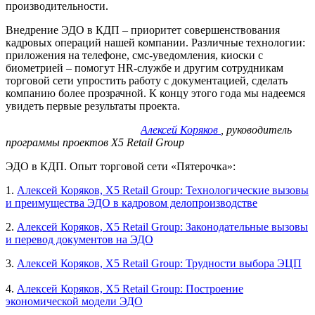
производительности.
Внедрение ЭДО в КДП – приоритет совершенствования
кадровых операций нашей компании. Различные технологии:
приложения на телефоне, смс-уведомления, киоски с
биометрией – помогут HR-службе и другим сотрудникам
торговой сети упростить работу с документацией, сделать
компанию более прозрачной. К концу этого года мы надеемся
увидеть первые результаты проекта.
Алексей Коряков
, руководитель
программы проектов X5 Retail Group
ЭДО в КДП. Опыт торговой сети «Пятерочка»:
1.
Алексей Коряков, X5 Retail Group: Технологические вызовы
и преимущества ЭДО в кадровом делопроизводстве
2.
Алексей Коряков, X5 Retail Group: Законодательные вызовы
и перевод документов на ЭДО
3.
Алексей Коряков, X5 Retail Group: Трудности выбора ЭЦП
4.
Алексей Коряков, X5 Retail Group: Построение
экономической модели ЭДО