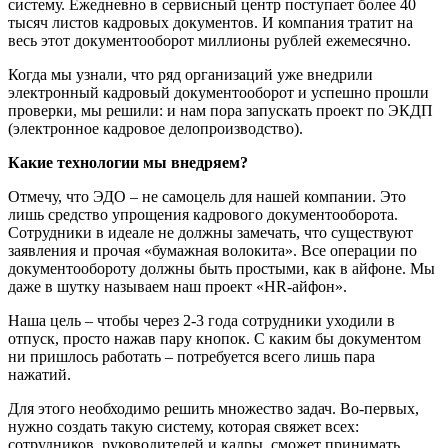
систему. Ежедневно в сервисный центр поступает более 40
тысяч листов кадровых документов. И компания тратит на
весь этот документооборот миллионы рублей ежемесячно.
Когда мы узнали, что ряд организаций уже внедрили
электронный кадровый документооборот и успешно прошли
проверки, мы решили: и нам пора запускать проект по ЭКДП
(электронное кадровое делопроизводство).
Какие технологии мы внедряем?
Отмечу, что ЭДО – не самоцель для нашей компании. Это
лишь средство упрощения кадрового документооборота.
Сотрудники в идеале не должны замечать, что существуют
заявления и прочая «бумажная волокита». Все операции по
документообороту должны быть простыми, как в айфоне. Мы
даже в шутку называем наш проект «HR-айфон».
Наша цель – чтобы через 2-3 года сотрудники уходили в
отпуск, просто нажав пару кнопок. С каким бы документом
ни пришлось работать – потребуется всего лишь пара
нажатий.
Для этого необходимо решить множество задач. Во-первых,
нужно создать такую систему, которая свяжет всех:
сотрудников, руководителей и кадры, сможет принимать