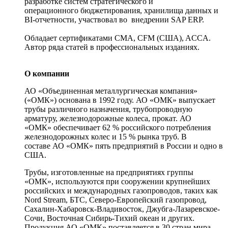
разработке систем стратегического и
операционного бюджетирования, хранилища данных и
BI-отчетности, участвовал во внедрении SAP ERP.
Обладает сертификатами CMA, CFM (США), ACCA.
Автор ряда статей в профессиональных изданиях.
О компании
АО «Объединенная металлургическая компания»
(«ОМК») основана в 1992 году. АО «ОМК» выпускает
трубы различного назначения, трубопроводную
арматуру, железнодорожные колеса, прокат. АО
«ОМК» обеспечивает 62 % российского потребления
железнодорожных колес и 15 % рынка труб. В
составе АО «ОМК» пять предприятий в России и одно в
США.
Трубы, изготовленные на предприятиях группы
«ОМК», используются при сооружении крупнейших
российских и международных газопроводов, таких как
Nord Stream, БТС, Северо-Европейский газопровод,
Сахалин-Хабаровск-Владивосток, Джубга-Лазаревское-
Сочи, Восточная Сибирь-Тихий океан и других.
Продукция АО «ОМК» поставляется в 30 стран мира.