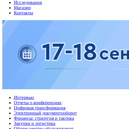
Исследования
Магазин
Контакты
Интервью
Отчеты о конференциях
Цифровая трансформация
Электронный документооборот
Финансы: стратегия и тактика
Закупки и логистика
Общие центры обслуживания