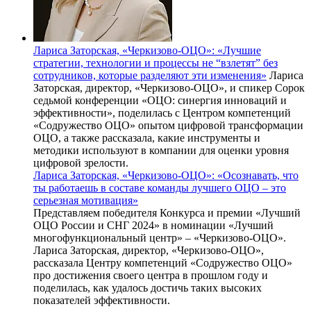
Лариса Заторская, «Черкизово-ОЦО»: «Лучшие
стратегии, технологии и процессы не “взлетят” без
сотрудников, которые разделяют эти изменения»
Лариса
Заторская, директор, «Черкизово-ОЦО», и спикер Сорок
седьмой конференции «ОЦО: синергия инноваций и
эффективности», поделилась с Центром компетенций
«Содружество ОЦО» опытом цифровой трансформации
ОЦО, а также рассказала, какие инструменты и
методики используют в компании для оценки уровня
цифровой зрелости.
Лариса Заторская, «Черкизово-ОЦО»: «Осознавать, что
ты работаешь в составе команды лучшего ОЦО – это
серьезная мотивация»
Представляем победителя Конкурса и премии «Лучший
ОЦО России и СНГ 2024» в номинации «Лучший
многофункциональный центр» – «Черкизово-ОЦО».
Лариса Заторская, директор, «Черкизово-ОЦО»,
рассказала Центру компетенций «Содружество ОЦО»
про достижения своего центра в прошлом году и
поделилась, как удалось достичь таких высоких
показателей эффективности.