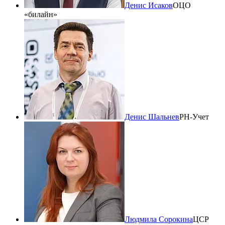
Денис Исаков
ОЦО
«билайн»
Денис Шальнев
РН-Учет
Людмила Сорокина
ЦСР