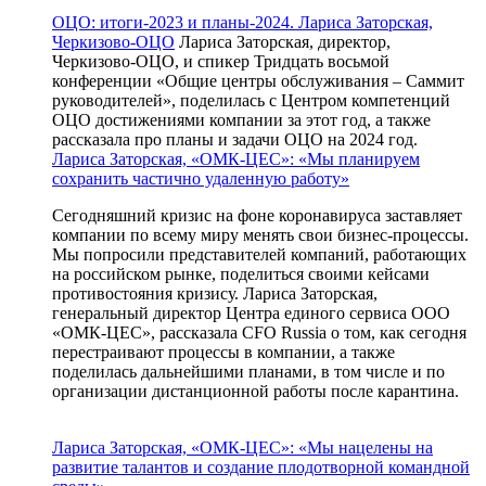
ОЦО: итоги-2023 и планы-2024. Лариса Заторская,
Черкизово-ОЦО
Лариса Заторская, директор,
Черкизово-ОЦО, и спикер Тридцать восьмой
конференции «Общие центры обслуживания – Саммит
руководителей», поделилась с Центром компетенций
ОЦО достижениями компании за этот год, а также
рассказала про планы и задачи ОЦО на 2024 год.
Лариса Заторская, «ОМК-ЦЕС»: «Мы планируем
сохранить частично удаленную работу»
Сегодняшний кризис на фоне коронавируса заставляет
компании по всему миру менять свои бизнес-процессы.
Мы попросили представителей компаний, работающих
на российском рынке, поделиться своими кейсами
противостояния кризису. Лариса Заторская,
генеральный директор Центра единого сервиса ООО
«ОМК-ЦЕС», рассказала CFO Russia о том, как сегодня
перестраивают процессы в компании, а также
поделилась дальнейшими планами, в том числе и по
организации дистанционной работы после карантина.
Лариса Заторская, «ОМК-ЦЕС»: «Мы нацелены на
развитие талантов и создание плодотворной командной