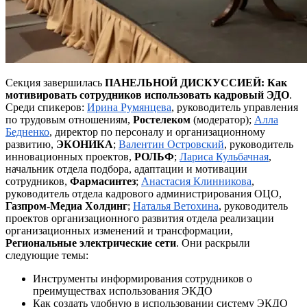
Секция завершилась
ПАНЕЛЬНОЙ ДИСКУССИЕЙ: Как
мотивировать сотрудников использовать
кадровый
ЭДО
.
Среди спикеров:
Ирина Румянцева
, руководитель управления
по трудовым отношениям,
Ростелеком
(модератор);
Алла
Бедненко
, директор по персоналу и организационному
развитию,
ЭКОНИКА
;
Валентин Островский
, руководитель
инновационных проектов,
РОЛЬФ
;
Лариса
Кульбачная
,
начальник отдела подбора, адаптации и мотивации
сотрудников,
Фармасинтез
;
Анастасия
Клинникова
,
руководитель отдела кадрового администрирования ОЦО,
Газпром-Медиа Холдинг
;
Наталья
Ветохина
, руководитель
проектов организационного развития отдела реализации
организационных изменений и трансформации,
Региональные электрические сети
. Они раскрыли
следующие темы:
Инструменты информирования сотрудников о
преимуществах использования ЭКДО
Как создать удобную в использовании систему ЭКДО