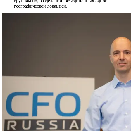
группам подразделений, объединенных одной
географической локацией.