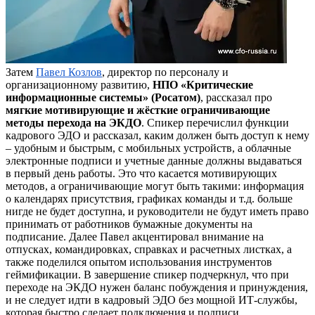
Затем
Павел Козлов
, директор по персоналу и
организационному развитию,
НПО «Критические
информационные системы» (
Росатом
)
, рассказал про
мягкие мотивирующие и жёсткие ограничивающие
методы перехода на ЭКДО
. Спикер перечислил функции
кадрового ЭДО и рассказал, каким должен быть доступ к нему
– удобным и быстрым, с мобильных устройств, а облачные
электронные подписи и учетные данные должны выдаваться
в первый день работы. Это что касается мотивирующих
методов, а ограничивающие могут быть такими: информация
о календарях присутствия, графиках команды и т.д. больше
нигде не будет доступна, и руководители не будут иметь право
принимать от работников бумажные документы на
подписание. Далее Павел акцентировал внимание на
отпусках, командировках, справках и расчетных листках, а
также поделился опытом использования инструментов
геймификации. В завершение спикер подчеркнул, что при
переходе на ЭКДО нужен баланс побуждения и принуждения,
и не следует идти в кадровый ЭДО без мощной ИТ-службы,
которая быстро сделает подключения и подписи.