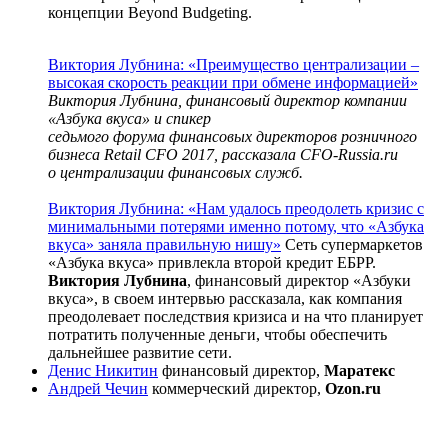
концепции Beyond Budgeting.
Виктория Лубнина: «Преимущество централизации –
высокая скорость реакции при обмене информацией»
Виктория Лубнина, финансовый директор компании
«Азбука вкуса» и спикер
седьмого форума финансовых директоров розничного
бизнеса Retail CFO 2017
, рассказала
CFO-Russia
.ru
о централизации финансовых служб.
Виктория Лубнина: «Нам удалось преодолеть кризис с
минимальными потерями именно потому, что «Азбука
вкуса» заняла правильную нишу»
Сеть супермаркетов
«Азбука вкуса» привлекла второй кредит ЕБРР.
Виктория Лубнина
, финансовый директор «Азбуки
вкуса», в своем интервью рассказала, как компания
преодолевает последствия кризиса и на что планирует
потратить полученные деньги, чтобы обеспечить
дальнейшее развитие сети.
Денис Никитин
финансовый директор,
Маратекс
Андрей Чечин
коммерческий директор,
Ozon.ru