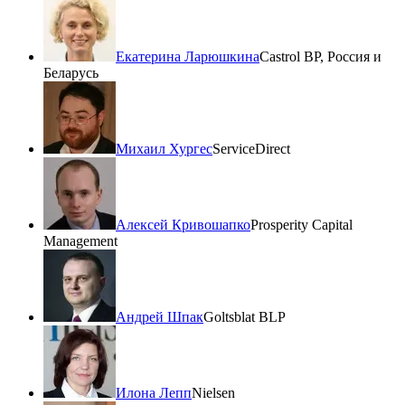
Екатерина Ларюшкина
Castrol BP, Россия и
Беларусь
Михаил Хургес
ServiceDirect
Алексей Кривошапко
Prosperity Capital
Management
Андрей Шпак
Goltsblat BLP
Илона Лепп
Nielsen