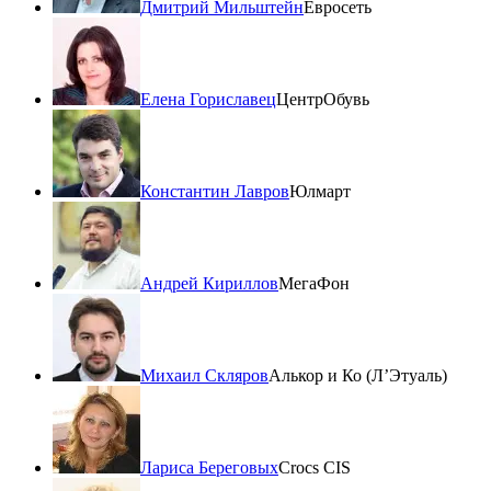
Дмитрий Мильштейн
Евросеть
Елена Гориславец
ЦентрОбувь
Константин Лавров
Юлмарт
Андрей Кириллов
МегаФон
Михаил Скляров
Алькор и Ко (Л’Этуаль)
Лариса Береговых
Crocs CIS