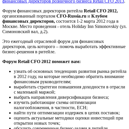
финансовых директоров розничного бизнеса Retail CFO 2013
.
Форум финансовых директоров ритейла
Retail CFO 2012,
организованный порталом
CFO-Russia.ru
и
Клубом
финансовых директоров,
состоится 1-2 марта 2012 года в
Москве. Место проведения - отель Holiday Inn Simonovskiy (ул.
Симоновский вал, д.2).
Это ежегодный отраслевой форум для финансовых
директоров, цель которого – помочь выработать эффективные
бизнес-решения в ритейле.
Форум Retail CFO 2012 поможет вам:
узнать об основных тенденциях развития рынка ритейла
в 2012 году, на которые необходимо обратить внимание
финансовым руководителям;
выработать стратегии повышения доходности в отрасли
с маленькой маржой;
выбрать направления диверсификации бизнеса;
изучить работающие схемы оптимизации
налогообложения, в частности, ЕСН;
найти пути оптимизации издержек в цепях поставок;
оценить актуальные методики оценки инвестиций при
открытии новых точек;
обсудить современные бизнес-задачи в ритейле.