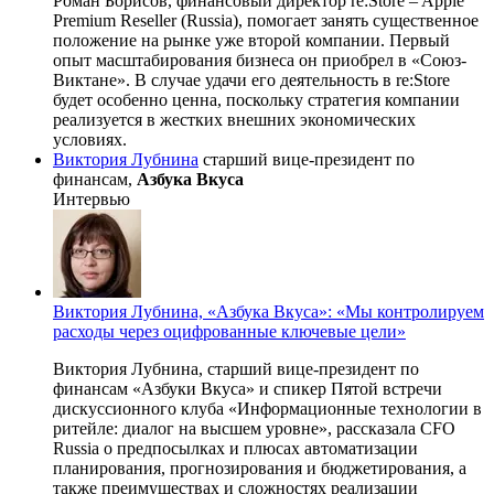
Роман Борисов, финансовый директор re:Store – Apple
Premium Reseller (Russia), помогает занять существенное
положение на рынке уже второй компании. Первый
опыт масштабирования бизнеса он приобрел в «Союз-
Виктане». В случае удачи его деятельность в re:Store
будет особенно ценна, поскольку стратегия компании
реализуется в жестких внешних экономических
условиях.
Виктория Лубнина
старший вице-президент по
финансам,
Азбука Вкуса
Интервью
Виктория Лубнина, «Азбука Вкуса»: «Мы контролируем
расходы через оцифрованные ключевые цели»
Виктория Лубнина, старший вице-президент по
финансам «Азбуки Вкуса» и спикер Пятой встречи
дискуссионного клуба «Информационные технологии в
ритейле: диалог на высшем уровне», рассказала CFO
Russia о предпосылках и плюсах автоматизации
планирования, прогнозирования и бюджетирования, а
также преимуществах и сложностях реализации