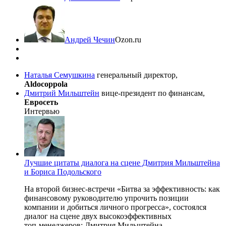
Андрей Чечин
Ozon.ru
Наталья Семушкина
генеральный директор,
Aldocoppola
Дмитрий Мильштейн
вице-президент по финансам,
Евросеть
Интервью
Лучшие цитаты диалога на сцене Дмитрия Мильштейна
и Бориса Подольского
На второй
бизнес-встречи
«Битва за эффективность: как
финансовому руководителю упрочить позиции
компании и добиться личного прогресса», состоялся
диалог на сцене двух высокоэффективных
топ-менеджеров
: Дмитрия Мильштейна,