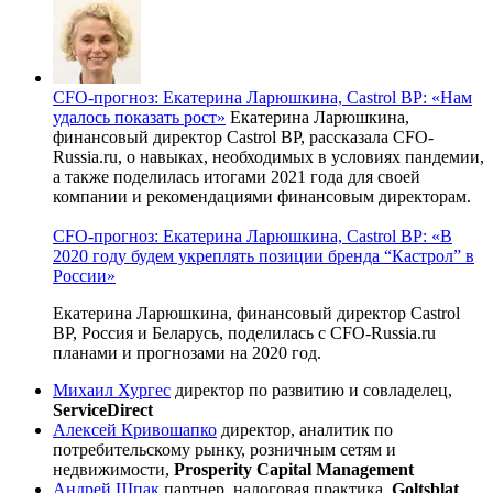
CFO-прогноз: Екатерина Ларюшкина, Castrol BP: «Нам
удалось показать рост»
Екатерина Ларюшкина,
финансовый директор Castrol BP, рассказала CFO-
Russia.ru, о навыках, необходимых в условиях пандемии,
а также поделилась итогами 2021 года для своей
компании и рекомендациями финансовым директорам.
CFO-прогноз: Екатерина Ларюшкина, Castrol BP: «В
2020 году будем укреплять позиции бренда “Кастрол” в
России»
Екатерина Ларюшкина, финансовый директор Castrol
BP, Россия и Беларусь, поделилась с CFO-Russia.ru
планами и прогнозами на 2020 год.
Михаил Хургес
директор по развитию и совладелец,
ServiceDirect
Алексей Кривошапко
директор, аналитик по
потребительскому рынку, розничным сетям и
недвижимости,
Prosperity Capital Management
Андрей Шпак
партнер, налоговая практика,
Goltsblat