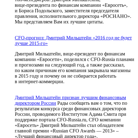
вице-президента
по финансам компании «Евросеть»,
и Бориса Подольского, заместителя председателя
правления, исполнительного директора «РОСНАНО».
Мы представляем Вам их лучшие цитаты.
CFO-прогноз: Дмитрий Мильштейн «2016 год не будет
лучше 2015-го»
Дмитрий Мильштейн,
вице-президент
по финансам
компании «Евросети», поделился с
CFO-Russia
планами
и прогнозами на следующий год, а также рассказал,
по каким причинам его компания закрывала магазины
в 2015 году и почему он не собирается работать
в
интернет-коммерции
.
Дмитрий Мильштейн признан лучшим финансовым
директором России
Рады сообщить вам о том, что по
результатам конкурса среди финансовых директоров
России, проводимого Институтом Адама Смита при
поддержке портала CFO-Russia.ru, CFO компании
«Евросеть» Дмитрий Мильштейн стал обладателем
главной премии «Russian CFO Awards — 2013» –
«Лучший финансовый директор года».