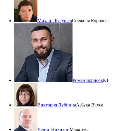
Михаил Булушев
Снежная Королева
Роман Борисов
К1
Виктория Лубнина
Азбука Вкуса
Денис Никитин
Маратекс