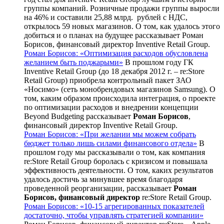
группы компаний. Розничные продажи группы выросли
на 46% и составили 25,88 млрд. рублей с НДС,
открылось 59 новых магазинов. О том, как удалось этого
добиться и о планах на будущее рассказывает Роман
Борисов, финансовый директор Inventive Retail Group.
Роман Борисов: «Оптимизация расходов обусловлена
желанием быть поджарыми»
В прошлом году ГК
Inventive Retail Group (до 18 декабря 2012 г. – re:Store
Retail Group) приобрела контрольный пакет ЗАО
«Носимо» (сеть монобрендовых магазинов Samsung). О
том, каким образом происходила интеграция, о проекте
по оптимизации расходов и внедрении концепции
Beyond Budgeting рассказывает
Роман Борисов
,
финансовый директор Inventive Retail Group.
Роман Борисов: «При желании мы можем собрать
бюджет только лишь силами финансового отдела»
В
прошлом году мы рассказывали о том, как компания
re:Store Retail Group боролась с кризисом и повышала
эффективность деятельности. О том, каких результатов
удалось достичь за минувшее время благодаря
проведенной реорганизации, рассказывает
Роман
Борисов, финансовый директор
re:Store Retail Group.
Роман Борисов: «10-15 агрегированных показателей
достаточно, чтобы управлять стратегией компании»