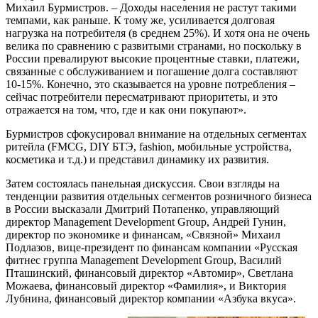
Михаил Бурмистров. – Доходы населения не растут такими
темпами, как раньше. К тому же, усиливается долговая
нагрузка на потребителя (в среднем 25%). И хотя она не очень
велика по сравнению с развитыми странами, но поскольку в
России превалируют высокие процентные ставки, платежи,
связанные с обслуживанием и погашение долга составляют
10-15%. Конечно, это сказывается на уровне потребления –
сейчас потребители пересматривают приоритеты, и это
отражается на том, что, где и как они покупают».
Бурмистров сфокусировал внимание на отдельных сегментах
ритейла (FMСG, DIY БТЭ, fashion, мобильные устройства,
косметика и т.д.) и представил динамику их развития.
Затем состоялась панельная дискуссия. Свои взгляды на
тенденции развития отдельных сегментов розничного бизнеса
в России высказали Дмитрий Потапенко, управляющий
директор Management Development Group, Андрей Гунин,
директор по экономике и финансам, «Связной» Михаил
Подлазов, вице-президент по финансам компании «Русская
фитнес группа Management Development Group, Василий
Пташинский, финансовый директор «Автомир», Светлана
Можаева, финансовый директор «Фамилия», и Виктория
Лубнина, финансовый директор компании «Азбука вкуса».