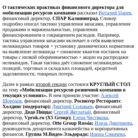
О тактических практиках финансового директора для
мобилизации ресурсов компании
рассказал
Виталий Царев
,
финансовый директор,
СПАР Калининград.
Спикер
подробно описал тактики управления запасами, управления
продажами и маржинальностью, управления
финансированием и сокращением расходов. Например,
тактика управления запасами включает в себя выявление
неликвидных товаров + установку динамических нормативов
на выявление неликвида + снижение квантов поставок на
товары с низкой оборачиваемостью + акции на распродажи
неликвидов. Такая тактика даёт снижение неликвидных
позиций, торговых и складских площадей, кредитной
задолженности, товарных потерь.
Далее в рамках
второй секции
состоялся
КРУГЛЫЙ СТОЛ
на тему
«Мобилизация ресурсов розничной компании в
текущих условиях».
В нем приняли участие:
Алексей
Шорохов
, финансовый директор,
Росинтер Ресторантс
Холдинг (модератор);
Дмитрий Соловьев
, финансовый
директор,
Додо Пицца;
Сергей Жеглатый
, финансовый
директор,
Vprok.ru (X5 Group);
Елена Чистякова
,
финансовый директор,
Otto Group Russia;
Илиза Дмитриева
,
руководитель департамента казначейства и корпоративных
финансов,
Группа М.Видео-Эльдорадо;
Ирина Сивачева
,