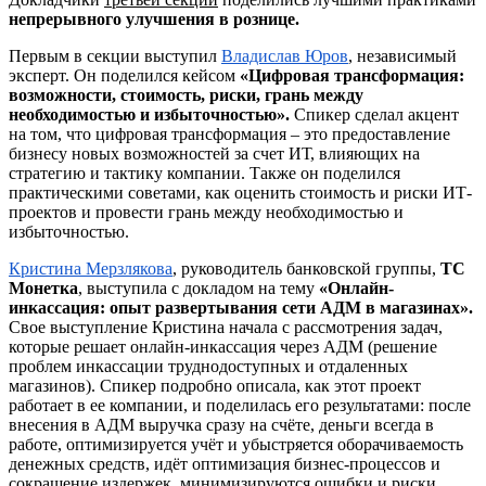
непрерывно
го
улучшени
я
в рознице.
Первым в секции выступил
Владислав Юров
, независимый
эксперт. Он поделился кейсом
«Цифровая трансформация:
возможности, стоимость, риски, грань между
необходимостью и избыточностью».
Спикер сделал акцент
на том, что цифровая трансформация – это предоставление
бизнесу новых возможностей за счет ИТ, влияющих на
стратегию и тактику компании. Также он поделился
практическими советами, как оценить стоимость и риски ИТ-
проектов и провести грань между необходимостью и
избыточностью.
Кристина Мерзлякова
, руководитель банковской группы,
ТС
Монетка
, выступила с докладом на тему
«Онлайн-
инкассация: опыт развертывания сети АДМ в магазинах».
Свое выступление Кристина начала с рассмотрения задач,
которые решает онлайн-инкассация через АДМ (решение
проблем инкассации труднодоступных и отдаленных
магазинов). Спикер подробно описала, как этот проект
работает в ее компании, и поделилась его результатами: после
внесения в АДМ выручка сразу на счёте, деньги всегда в
работе, оптимизируется учёт и убыстряется оборачиваемость
денежных средств, идёт оптимизация бизнес-процессов и
сокращение издержек, минимизируются ошибки и риски