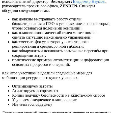
исполнительный директор,
Экомаркет;
Владимир Наумов
,
руководитель проектного офиса,
ZENDEN.
Спикеры
обсудили следующие темы:
как должны выстраивать работу отделы
бюджетирования и ПЭО в условиях идеального шторма,
чтобы оставаться полезными компании;
как планово-экономический отдел может помочь
сделать ситуацию максимально управляемой;
как сместить фокус в сторону оперативного
реагирования и среднесрочной гибкости;
как обнаружить и исключить возможные перегибы при
сокращении затрат;
практические примеры автоматизации и цифровизации
основных процессов и операций.
Как итог участники выделили следующие меры для
мобилизации ресурсов в текущих условиях:
Оптимизируем затраты
Анализируем ассортимент
Копим подушку безопасности на ажиотажном спросе
Улучшаем ежедневное планирование
Изучаем господдержку
Докладчики
третьей секции
поделились лучшими практиками