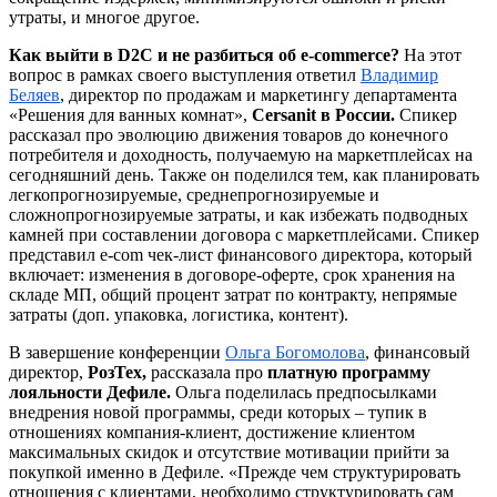
утраты, и многое другое.
Как выйти в D2C и не разбиться об e-commerce?
На этот
вопрос в рамках своего выступления ответил
Владимир
Беляев
, директор по продажам и маркетингу департамента
«Решения для ванных комнат»,
Cersanit в России.
Спикер
рассказал про эволюцию движения товаров до конечного
потребителя и доходность, получаемую на маркетплейсах на
сегодняшний день. Также он поделился тем, как планировать
легкопрогнозируемые, среднепрогнозируемые и
сложнопрогнозируемые затраты, и как избежать подводных
камней при составлении договора с маркетплейсами. Спикер
представил e-com чек-лист финансового директора, который
включает: изменения в договоре-оферте, срок хранения на
складе МП, общий процент затрат по контракту, непрямые
затраты (доп. упаковка, логистика, контент).
В завершение конференции
Ольга Богомолова
, финансовый
директор,
РозТех,
рассказала про
платную программу
лояльности Дефиле.
Ольга поделилась предпосылками
внедрения новой программы, среди которых
–
тупик в
отношениях компания-клиент, достижение клиентом
максимальных скидок и отсутствие мотивации прийти за
покупкой именно в Дефиле. «Прежде чем структурировать
отношения с клиентами, необходимо структурировать сам