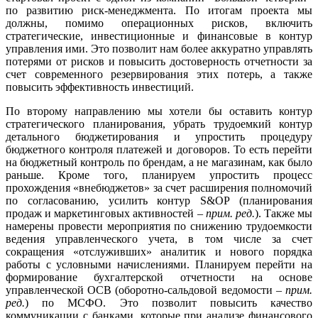
по развитию риск-менеджмента. По итогам проекта мы
должны, помимо операционных рисков, включить
стратегические, инвестиционные и финансовые в контур
управления ими. Это позволит нам более аккуратно управлять
потерями от рисков и повысить достоверность отчетности за
счет современного резервирования этих потерь, а также
повысить эффективность инвестиций.
По второму направлению мы хотели бы оставить контур
стратегического планирования, убрать трудоемкий контур
детального бюджетирования и упростить процедуру
бюджетного контроля платежей и договоров. То есть перейти
на бюджетный контроль по брендам, а не магазинам, как было
раньше. Кроме того, планируем упростить процесс
прохождения «внебюджетов» за счет расширения полномочий
по согласованию, усилить контур S&OP (планирования
продаж и маркетинговых активностей –
прим. ред.
). Также мы
намерены провести мероприятия по снижению трудоемкости
ведения управленческого учета, в том числе за счет
сокращения «отслуживших» аналитик и нового порядка
работы с условными начислениями. Планируем перейти на
формирование бухгалтерской отчетности на основе
управленческой ОСВ (оборотно-сальдовой ведомости –
прим.
ред.
) по МСФО. Это позволит повысить качество
коммуникации с банками, которые при анализе финансового