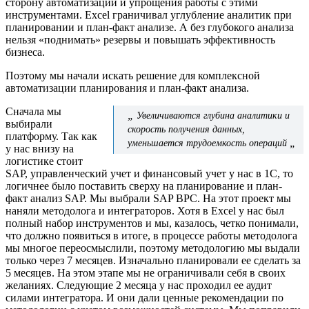
сторону автоматизации и упрощения работы с этими
инструментами. Excel граничивал углубление аналитик при
планировании и план-факт анализе. А без глубокого анализа
нельзя «поднимать» резервы и повышать эффективность
бизнеса.
Поэтому мы начали искать решение для комплексной
автоматизации планирования и план-факт анализа.
Сначала мы
„
Увеличиваются глубина аналитики и
выбирали
скорость получения данных,
платформу. Так как
„
уменьшается трудоемкость операций
у нас внизу на
логистике стоит
SAP, управленческий учет и финансовый учет у нас в 1С, то
логичнее было поставить сверху на планирование и план-
факт анализ SAP. Мы выбрали SAP BPC. На этот проект мы
наняли методолога и интеграторов. Хотя в Excel у нас был
полный набор инструментов и мы, казалось, четко понимали,
что должно появиться в итоге, в процессе работы методолога
мы многое переосмыслили, поэтому методологию мы выдали
только через 7 месяцев. Изначально планировали ее сделать за
5 месяцев. На этом этапе мы не ограничивали себя в своих
желаниях. Следующие 2 месяца у нас проходил ее аудит
силами интегратора. И они дали ценные рекомендации по