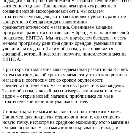
подходим к контролю экономики магазина в течение всего его
жизненного цикла. Так, прежде чем принять решение о
создании новой монобрендовой сети, мы создаем
стратегическую модель, которая позволяет увидеть развитие
конкретного бренда исходя из экономики
среднестатистического магазина. Оцениваем влияние
программы развития по отдельным брендам на наш ключевой
показатель EBITDA. Мы играем портфелем брендов, то есть
меняем программу развития одних брендов, уменьшая или
увеличивая их долю. Таким образом, у нас появляется
сценарий, который позволит получить приемлемое значение
EBITDA.
При открытии магазина мы создаем план развития на 3-5 лет.
Затем смотрим, какой срок окупаемости у этого конкретного
магазина и соотносим его со сроком окупаемости
среднестатистического магазина из стратегической модели.
Таким образом, каждый раз соизмеряя эти показатели, мы
видим – открыв новый магазин, приблизимся ли мы к
стратегической цели или удалимся от нее.
Иногда открытие магазина является политическим ходом.
Например, для покрытия территории нам нужно открыть
новую точку, несмотря на среднюю экономику этого магазина.
Однако основная масса магазинов открывается, исходя из
экономического критерия.