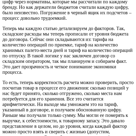
цифр через нормативы, которые мы рассчитали по каждому
бренду. Но как держатели бюджетов считали каждую цифру,
было неизвестно. Погружение в черный ящик их подсчетов –
процесс довольно трудоемкий.
Теперь мы каждую статью детализируем до факторов. Так,
складские расходы мы теперь прописали от уровня бюджета
до договора. Сейчас они складываются из: тарифа на
количество операций по приемке, тариф на количество
хранимых палето-места дней и тариф на количество операций
по отпуску. В такой логике у нас заключен договор со
складским оператором, так мы планируем и собираем факт.
Это дает прозрачность и четкое понимание экономики
процесса.
То есть, теперь корректность расчета можно проверить, просто
посчитав товар в процессе его движения: сколько позиций у
нас будет принято, сколько отгружено, сколько места нам
потребуется для его хранения. Все это считается
арифметически. На выходе мы умножаем это на тариф,
указанный в договоре, и получаем обоснованную цифру.
Раньше мы получали только сумму. Мы могли ее померять к
выручке, к себестоимости, к товарному запасу. Это давало
представление в целом, но до уровня, когда каждый фактор
можно просто взять и сверить с жизнью (допустим,