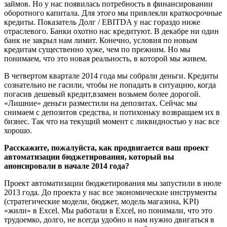
займов. Но у нас появилась потребность в финансировании
оборотного капитала. Для этого мы привлекли краткосрочные
кредиты. Показатель Долг / EBITDA у нас гораздо ниже
отраслевого. Банки охотно нас кредитуют. В декабре ни один
банк не закрыл нам лимит. Конечно, условия по новым
кредитам существенно хуже, чем по прежним. Но мы
понимаем, что это новая реальность, в которой мы живем.
В четвертом квартале 2014 года мы собрали деньги. Кредиты
сознательно не гасили, чтобы не попадать в ситуацию, когда
погасив дешевый кредит,взамен возьмем более дорогой.
«Лишние» деньги разместили на депозитах. Сейчас мы
снимаем с депозитов средства, и потихоньку возвращаем их в
бизнес. Так что на текущий момент с ликвидностью у нас все
хорошо.
Расскажите, пожалуйста, как продвигается ваш проект
автоматизации бюджетирования, который вы
анонсировали в начале 2014 года?
Проект автоматизации бюджетирования мы запустили в июле
2013 года. До проекта у нас все экономические инструменты
(стратегические модели, бюджет, модель магазина, KPI)
«жили» в Excel. Мы работали в Exсel, но понимали, что это
трудоемко, долго, не всегда удобно и нам нужно двигаться в