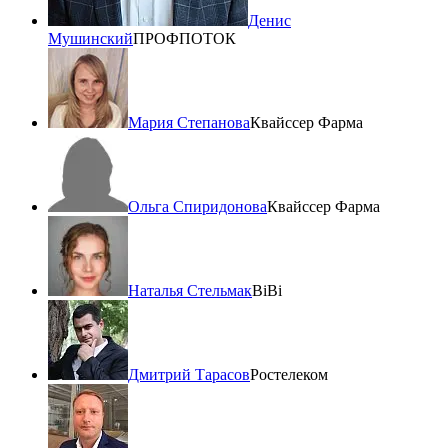
Денис
Мушинский
ПРОФПОТОК
Мария Степанова
Квайссер Фарма
Ольга Спиридонова
Квайссер Фарма
Наталья Стельмак
BiBi
Дмитрий Тарасов
Ростелеком