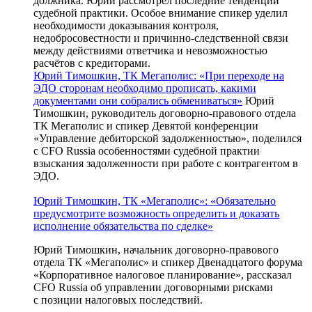
должника. Юрий рассмотрел последние тенденции
судебной практики. Особое внимание спикер уделил
необходимости доказывания контроля,
недобросовестности и причинно-следственной связи
между действиями ответчика и невозможностью
расчётов с кредиторами.
Юрий Тимошкин, ТК Мегаполис: «При переходе на
ЭДО сторонам необходимо прописать, какими
документами они собрались обмениваться»
Юрий
Тимошкин, руководитель договорно-правового отдела
ТК Мегаполис и спикер Девятой конференции
«Управление дебиторской задолженностью», поделился
с CFO Russia особенностями судебной практии
взыскания задолженности при работе с контрагентом в
ЭДО.
Юрий Тимошкин, ТК «Мегаполис»: «Обязательно
предусмотрите возможность определить и доказать
исполнение обязательства по сделке»
Юрий Тимошкин, начальник
договорно-правового
отдела ТК «Мегаполис» и спикер Двенадцатого форума
«Корпоративное налоговое планирование», рассказал
CFO Russia об управлении договорными рисками
с позиции налоговых последствий.