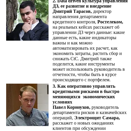
2. Data driven культура управления
ДЗ, ее развитие и внедрение
Дмитрий Тарасов,
директор
направления департамента
кредитного контроля,
Ростелеком,
на реальных кейсах расскажет об
управлении ДЗ через данные: какие
данные есть, какие индикаторы
важны и как можно
автоматизировать их расчет, как
экономить затраты, растить сбор и
снижать CtC. Дмитрий также
поделится, какие инструменты
может использовать руководитель в
отчетности, чтобы быть в курсе
происходящего с портфелем.
3. Как оперативно управлять
кредитными рисками в быстро
меняющихся экономических
условиях
Павел Корноухов,
руководитель
департамента рисков и казначейских
операций,
Электрощит Самара,
расскажет о новых ожиданиях
клиентов при обсуждении