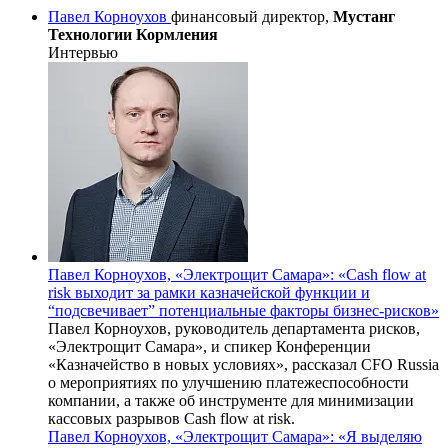
Павел Корноухов
финансовый директор,
Мустанг
Технологии Кормления
Интервью
Павел Корноухов, «Электрощит Самара»: «Cash flow at
risk выходит за рамки казначейской функции и
“подсвечивает” потенциальные факторы бизнес-рисков»
Павел Корноухов, руководитель департамента рисков,
«Электрощит Самара», и спикер Конференции
«Казначейство в новых условиях», рассказал CFO Russia
о мероприятиях по улучшению платежеспособности
компании, а также об инструменте для минимизации
кассовых разрывов Cash flow at risk.
Павел Корноухов, «Электрощит Самара»: «Я выделяю