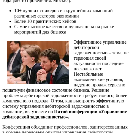
года
(место проведения: Москва).
10+ лучших спикеров из крупнейших компаний
различных секторов экономики
Более 10 практических кейсов
Самое высокое качество и лучшая цена на рынке
мероприятий для бизнеса
Эффективное управление
дебиторской
задолженностью – тема, не
теряющая своей
актуальности последние
несколько лет.
Нестабильные
экономические условия,
падение продаж серьезно
пошатнули финансовое состояние бизнеса. Решение
проблемы дебиторской задолженности требует нового, более
комплексного подхода. О том, как выстроить эффективную
систему управления дебиторской задолженностью в
компании, вы узнаете на
Пятой конференции «Управление
дебиторской задолженностью».
Конференция объединит профессионалов, заинтересованных
в обмене передовым опытом управления дебиторской