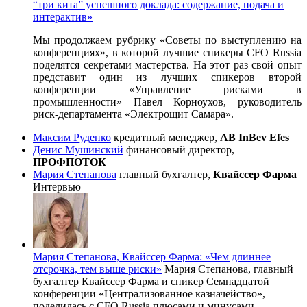
“три кита” успешного доклада: содержание, подача и
интерактив»
Мы продолжаем рубрику «Советы по выступлению на
конференциях», в которой лучшие спикеры CFO Russia
поделятся секретами мастерства. На этот раз свой опыт
представит один из лучших спикеров второй
конференции «Управление рисками в
промышленности» Павел Корноухов, руководитель
риск-департамента «Электрощит Самара».
Максим Руденко
кредитный менеджер,
AB InBev Efes
Денис Мушинский
финансовый директор,
ПРОФПОТОК
Мария Степанова
главный бухгалтер,
Квайссер Фарма
Интервью
Мария Степанова, Квайссер Фарма: «Чем длиннее
отсрочка, тем выше риски»
Мария Степанова, главный
бухгалтер Квайссер Фарма и спикер Семнадцатой
конференции «Централизованное казначейство»,
поделилась с CFO Russia плюсами и минусами