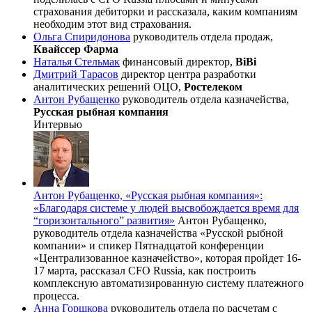
страхования дебиторки и рассказала, каким компаниям
необходим этот вид страхования.
Ольга Спиридонова
руководитель отдела продаж,
Квайссер Фарма
Наталья Стельмак
финансовый директор,
BiBi
Дмитрий Тарасов
директор центра разработки
аналитических решений ОЦО,
Ростелеком
Антон Рубащенко
руководитель отдела казначейства,
Русская рыбная компания
Интервью
Антон Рубащенко, «Русская рыбная компания»:
«Благодаря системе у людей высвобождается время для
“горизонтального” развития»
Антон Рубащенко,
руководитель отдела казначейства «Русской рыбной
компании» и спикер Пятнадцатой конференции
«Централизованное казначейство», которая пройдет 16-
17 марта, рассказал CFO Russia, как построить
комплексную автоматизированную систему платежного
процесса.
Анна Горшкова
руководитель отдела по расчетам с