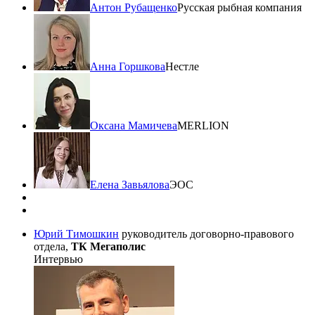
Антон Рубащенко
Русская рыбная компания
Анна Горшкова
Нестле
Оксана Мамичева
MERLION
Елена Завьялова
ЭОС
Юрий Тимошкин
руководитель договорно-правового
отдела,
ТК Мегаполис
Интервью