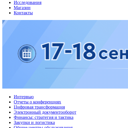
Исследования
Магазин
Контакты
Интервью
Отчеты о конференциях
Цифровая трансформация
Электронный документооборот
Финансы: стратегия и тактика
Закупки и логистика
Общие центры обслуживания