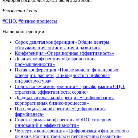
которая состоится 23-25 июня 2026 года.
Елизавета Гета
#ОЦО
,
#бизнес-процессы
Наши конференции:
Сорок девятая конференция «Общие центры
обслуживания: организация и развитие»
Конференция «Операционная эффективность»
Девятая конференция «Цифровизация
промышленности»
Пятая конференция «Новые модели финансовых
операций: расчёты, ликвидность и цифровая
инфраструктура»
Сорок восьмая конференция «Трансформация ОЦО:
стратегия, эффективность, сервис»
Двадцать вторая конференция «Цифровизация
корпоративных бизнес-процессов»
Пятнадцатая конференция «Цифровизация
фармбизнеса»
Сорок седьмая конференция «ОЦО: синергия
инноваций и эффективности»
Четвертая конференция «Цифровизация финансового
рынка в России: тренды и перспективы развития»