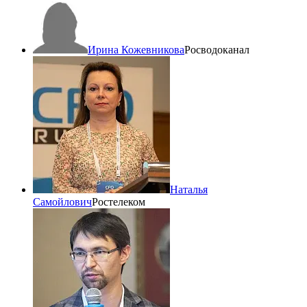
Ирина Кожевникова
Росводоканал
Наталья
Самойлович
Ростелеком