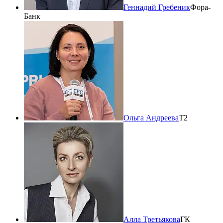
Геннадий Гребеник
Фора-
Банк
Ольга Андреева
Т2
Алла Третьякова
ГК