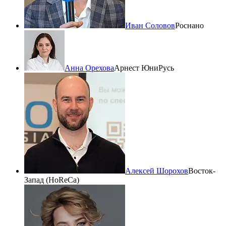
Иван Соловов
Роснано
Анна Орехова
Арнест ЮниРусь
Алексей Шорохов
Восток-
Запад (HoReCa)