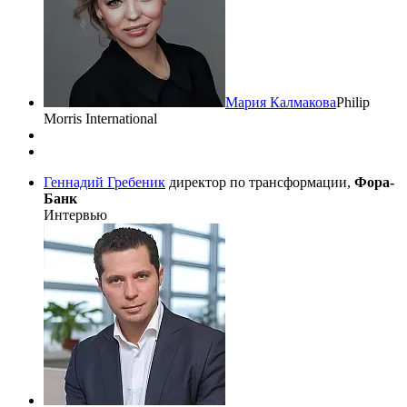
Мария Калмакова
Philip
Morris International
Геннадий Гребеник
директор по трансформации,
Фора-
Банк
Интервью