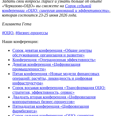
Задать свои вопросы Ларисе и узнать больше об опыте
«Черкизово-ОЦО» вы сможете на
Сорок седьмой
конференции «ОЦО: синергия инноваций и эффективности»
,
которая состоится 23-25 июня 2026 года.
Елизавета Гета
#ОЦО
,
#бизнес-процессы
Наши конференции:
Сорок девятая конференция «Общие центры
обслуживания: организация и развитие»
Конференция «Операционная эффективность»
Девятая конференция «Цифровизация
промышленности»
Пятая конференция «Новые модели финансовых
операций: расчёты, ликвидность и цифровая
инфраструктура»
Сорок восьмая конференция «Трансформация ОЦО:
стратегия, эффективность, сервис»
Двадцать вторая конференция «Цифровизация
корпоративных бизнес-процессов»
Пятнадцатая конференция «Цифровизация
фармбизнеса»
Сорок седьмая конференция «ОЦО: синергия