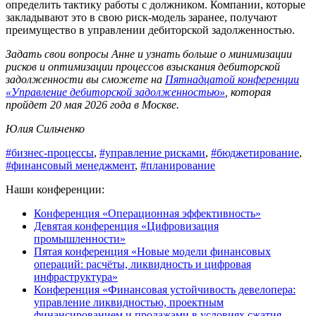
определить тактику работы с должником. Компании, которые
закладывают это в свою риск-модель заранее, получают
преимущество в управлении дебиторской задолженностью.
Задать свои вопросы Анне и узнать больше о минимизации
рисков и оптимизации процессов взыскания дебиторской
задолженности вы сможете на
Пятнадцатой конференции
«Управление дебиторской задолженностью»
, которая
пройдет 20 мая 2026 года в Москве.
Юлия Сильченко
#бизнес-процессы
,
#управление рисками
,
#бюджетирование
,
#финансовый менеджмент
,
#планирование
Наши конференции:
Конференция «Операционная эффективность»
Девятая конференция «Цифровизация
промышленности»
Пятая конференция «Новые модели финансовых
операций: расчёты, ликвидность и цифровая
инфраструктура»
Конференция «Финансовая устойчивость девелопера:
управление ликвидностью, проектным
финансированием и продажами в условиях сжатия