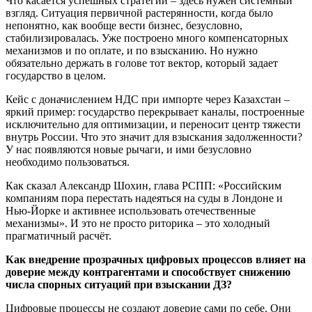
Что касается успешных стратегий – здесь нужен системный
взгляд. Ситуация первичной растерянности, когда было
непонятно, как вообще вести бизнес, безусловно,
стабилизировалась. Уже построено много компенсаторных
механизмов и по оплате, и по взысканию. Но нужно
обязательно держать в голове тот вектор, который задает
государство в целом.
Кейс с доначислением НДС при импорте через Казахстан –
яркий пример: государство перекрывает каналы, построенные
исключительно для оптимизации, и переносит центр тяжести
внутрь России. Что это значит для взыскания задолженности?
У нас появляются новые рычаги, и ими безусловно
необходимо пользоваться.
Как сказал Александр Шохин, глава РСПП: «Российским
компаниям пора перестать надеяться на суды в Лондоне и
Нью-Йорке и активнее использовать отечественные
механизмы». И это не просто риторика – это холодный
прагматичный расчёт.
Как внедрение прозрачных цифровых процессов влияет на
доверие между контрагентами и способствует снижению
числа спорных ситуаций при взыскании ДЗ?
Цифровые процессы не создают доверие сами по себе. Они