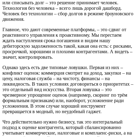
или списывать долг – это решение принимает человек.
Технология без человека – всего лишь дорогой дашборд.
Человек без технологии – сбор долгов в режиме броуновского
движения.
Главное, что дают современные платформы, – это сдвиг от
реактивного управления к проактивному. Мы перестаем
ждать наступления срока погашения и видим нашу
дебиторскую задолженность такой, какая она есть: с рисками,
просрочкой, хорошими и плохими контрагентами. А видеть –
значит, контролировать.
Однако здесь есть две типовые ловушки. Первая из них –
конфликт оценок: коммерция смотрит на доход, закупки – на
цену, налоговая служба – на чистоту, финансы – на
ликвидность. В таких условиях договориться о приоритетах –
это отдельный вид искусства. Вторая ловушка – это
чрезмерное упрощение оценок (например, скоринг по трём
формальным признакам) или, наоборот, усложнение ради
усложнения. В этом случае хороший инструмент
превращается в модный, но неудобный гаджет.
Что действительно нужно бизнесу, так это интегральный
подход к оценке контрагента, который сбалансированно
учитывает коммерческие, налоговые и комплаенс-риски, а на