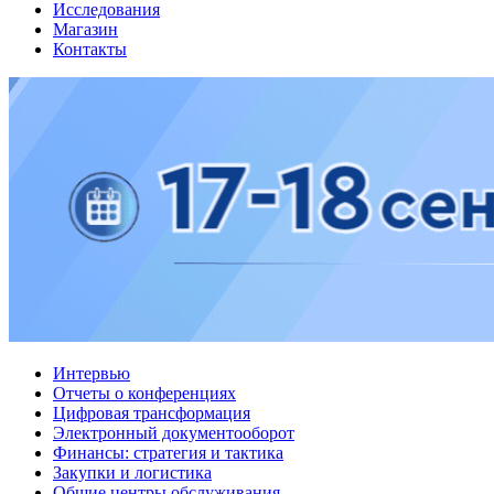
Исследования
Магазин
Контакты
Интервью
Отчеты о конференциях
Цифровая трансформация
Электронный документооборот
Финансы: стратегия и тактика
Закупки и логистика
Общие центры обслуживания