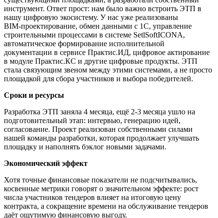
инструмент. Ответ прост: нам было важно встроить ЭТП в
нашу цифровую экосистему. У нас уже реализованы
BIM‑проектирование, обмен данными с 1С, управление
строительными процессами в системе SetlSoftICONA,
автоматическое формирование исполнительной
документации в сервисе Практис.ИД, цифровое актирование
в модуле Практис.КС и другие цифровые продукты. ЭТП
стала связующим звеном между этими системами, а не просто
площадкой для сбора участников и выбора победителей.
Сроки и ресурсы
Разработка ЭТП заняла 4 месяца, ещё 2-3 месяца ушло на
подготовительный этап: интервью, генерацию идей,
согласование. Проект реализован собственными силами
нашей команды разработки, которая продолжает улучшать
площадку и наполнять бэклог новыми задачами.
Экономический эффект
Хотя точные финансовые показатели не подсчитывались,
косвенные метрики говорят о значительном эффекте: рост
числа участников тендеров влияет на итоговую цену
контракта, а сокращение времени на обслуживание тендеров
даёт ощутимую финансовую выгоду.