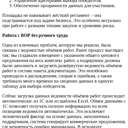
Управление критериями выбора победителя.
Обеспечение прозрачности данных для участников.
Площадка не навязывает жёсткий регламент – она
подстраивается под задачи бизнеса. Это особенно актуально
при работе с разными типами закупок и уровнями риска.
Работа с ВОР без ручного труда
Одна из ключевых проблем, которую мы решили, была
связана с ведомостью объёмов работ. Ранее процесс выглядел
так: мы создавали извещение с указанием общего ценового
предложения на весь комплекс работ, а подрядчики должны
были заполнить и загрузить развёрнутую ведомость объёмов
работ в составе пакета документации. Это неизбежно
приводило к расхождениям, спорам и ошибкам, а также
требовало много времени на сведение данных в единую
таблицу для выбора победителя.
Сейчас загрузка данных ведомости объёмов работ происходит
автоматически: из 1С или из шаблона Excel. Обмен данными с
1С позволяет получать полную информацию по всем
позициям ведомости автоматически. Это исключает
человеческий фактор: на основе данных, заполненных
подрядчиком, система генерирует коммерческие предложения,
где вероятность ошибки минимальна. В результате