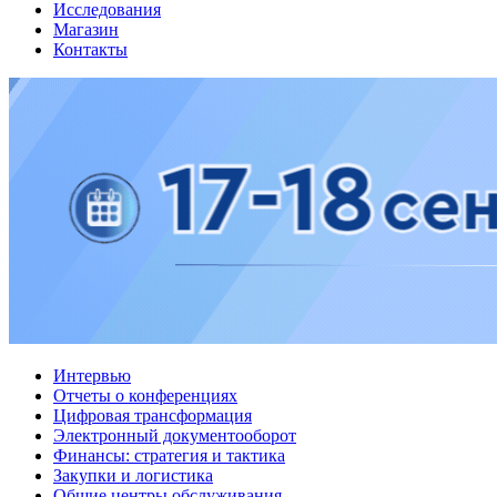
Исследования
Магазин
Контакты
Интервью
Отчеты о конференциях
Цифровая трансформация
Электронный документооборот
Финансы: стратегия и тактика
Закупки и логистика
Общие центры обслуживания