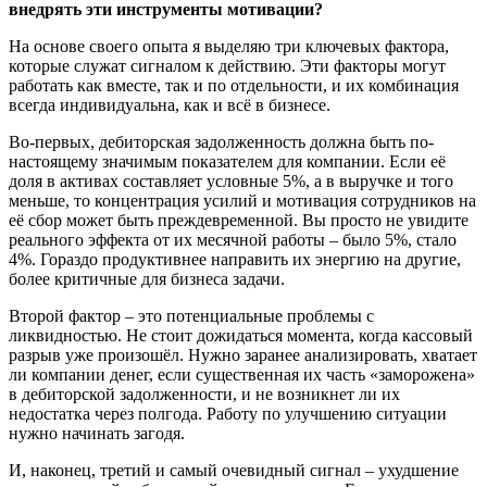
внедрять эти инструменты мотивации?
На основе своего опыта я выделяю три ключевых фактора,
которые служат сигналом к действию. Эти факторы могут
работать как вместе, так и по отдельности, и их комбинация
всегда индивидуальна, как и всё в бизнесе.
Во-первых, дебиторская задолженность должна быть по-
настоящему значимым показателем для компании. Если её
доля в активах составляет условные 5%, а в выручке и того
меньше, то концентрация усилий и мотивация сотрудников на
её сбор может быть преждевременной. Вы просто не увидите
реального эффекта от их месячной работы – было 5%, стало
4%. Гораздо продуктивнее направить их энергию на другие,
более критичные для бизнеса задачи.
Второй фактор – это потенциальные проблемы с
ликвидностью. Не стоит дожидаться момента, когда кассовый
разрыв уже произошёл. Нужно заранее анализировать, хватает
ли компании денег, если существенная их часть «заморожена»
в дебиторской задолженности, и не возникнет ли их
недостатка через полгода. Работу по улучшению ситуации
нужно начинать загодя.
И, наконец, третий и самый очевидный сигнал – ухудшение