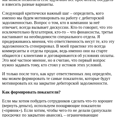
и взвесить разные варианты.
Следующий критически важный шаг – определить, кого
именно мы будем мотивировать на работу с дебиторской
задолженностью. Вопрос о том, кто в компании за неё
отвечает, всегда вызывает дискуссии. Кто-то говорит, что это
исключительно бухгалтерия, кто-то – что финансисты, третьи
настаивают на необходимости специального отдела. Я
придерживаюсь мнения, что ответственность несут те, кто эту
задолженность сгенерировал. В моей практике это всегда
коммерсанты и отделы продаж, ведь именно они на старте
общаются с клиентами и договариваются об условиях оплаты.
Это моё частное мнение, но я считаю, что первый вопрос
нужно задавать тому, кто стоял у истоков этих условий.
И только после того, как круг ответственных лиц определён,
мы можем формировать те самые показатели, которые будут
мотивировать их на закрытие дебиторской задолженности.
Как формировать показатели?
Если мы хотим побудить сотрудников сделать что-то хорошее
(вернуть деньги), используем поощряющие показатели
(«пряник»). Если хотим, чтобы чего-то не делали (допускали
просрочку по закрытию авансов), – ограничивающие