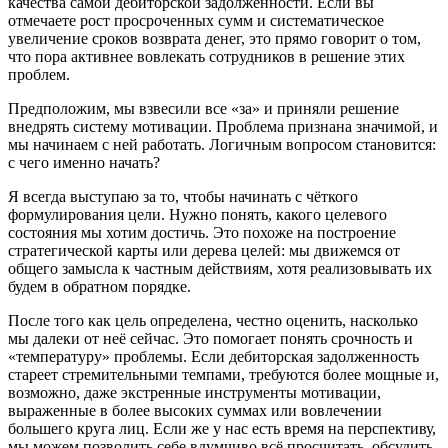
качества самой дебиторской задолженности. Если вы
отмечаете рост просроченных сумм и систематическое
увеличение сроков возврата денег, это прямо говорит о том,
что пора активнее вовлекать сотрудников в решение этих
проблем.
Предположим, мы взвесили все «за» и приняли решение
внедрять систему мотивации. Проблема признана значимой, и
мы начинаем с ней работать. Логичным вопросом становится:
с чего именно начать?
Я всегда выступаю за то, чтобы начинать с чёткого
формулирования цели. Нужно понять, какого целевого
состояния мы хотим достичь. Это похоже на построение
стратегической карты или дерева целей: мы движемся от
общего замысла к частным действиям, хотя реализовывать их
будем в обратном порядке.
После того как цель определена, честно оценить, насколько
мы далеки от неё сейчас. Это помогает понять срочность и
«температуру» проблемы. Если дебиторская задолженность
стареет стремительными темпами, требуются более мощные и,
возможно, даже экстренные инструменты мотивации,
выраженные в более высоких суммах или вовлечении
большего круга лиц. Если же у нас есть время на перспективу,
мы можем позволить себе вдумчиво всё просчитать, обсудить