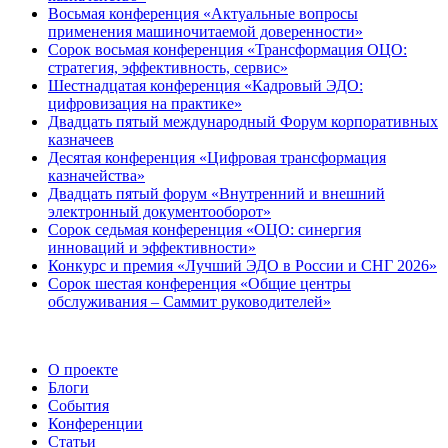
Восьмая конференция «Актуальные вопросы
применения машиночитаемой доверенности»
Сорок восьмая конференция «Трансформация ОЦО:
стратегия, эффективность, сервис»
Шестнадцатая конференция «Кадровый ЭДО:
цифровизация на практике»
Двадцать пятый международный Форум корпоративных
казначеев
Десятая конференция «Цифровая трансформация
казначейства»
Двадцать пятый форум «Внутренний и внешний
электронный документооборот»
Сорок седьмая конференция «ОЦО: синергия
инноваций и эффективности»
Конкурс и премия «Лучший ЭДО в России и СНГ 2026»
Сорок шестая конференция «Общие центры
обслуживания – Саммит руководителей»
О проекте
Блоги
События
Конференции
Статьи