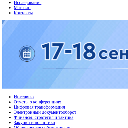
Исследования
Магазин
Контакты
Интервью
Отчеты о конференциях
Цифровая трансформация
Электронный документооборот
Финансы: стратегия и тактика
Закупки и логистика
Общие центры обслуживания