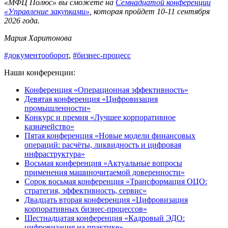
«МФЦ Полюс» вы сможете на
Семнадцатой конференции
«Управление закупками»
, которая пройдет 10-11 сентября
2026 года.
Мария Харитонова
#документооборот
,
#бизнес-процесс
Наши конференции:
Конференция «Операционная эффективность»
Девятая конференция «Цифровизация
промышленности»
Конкурс и премия «Лучшее корпоративное
казначейство»
Пятая конференция «Новые модели финансовых
операций: расчёты, ликвидность и цифровая
инфраструктура»
Восьмая конференция «Актуальные вопросы
применения машиночитаемой доверенности»
Сорок восьмая конференция «Трансформация ОЦО:
стратегия, эффективность, сервис»
Двадцать вторая конференция «Цифровизация
корпоративных бизнес-процессов»
Шестнадцатая конференция «Кадровый ЭДО:
цифровизация на практике»