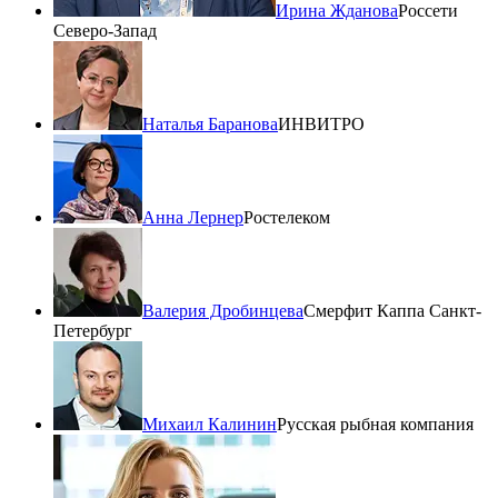
Ирина Жданова
Россети
Северо-Запад
Наталья Баранова
ИНВИТРО
Анна Лернер
Ростелеком
Валерия Дробинцева
Смерфит Каппа Санкт-
Петербург
Михаил Калинин
Русская рыбная компания