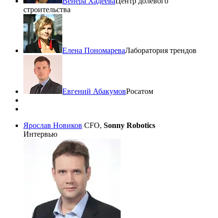
Венера Хадеева
Центр долевого
строительства
Елена Пономарева
Лаборатория трендов
Евгений Абакумов
Росатом
Ярослав Новиков
CFO,
Sonny Robotics
Интервью