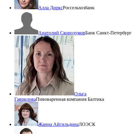
Алла Диркс
Россельхозбанк
Анатолий Скородумов
Банк Санкт-Петербург
Ольга
Гаврилова
Пивоваренная компания Балтика
Жанна Айгильдина
ЛОЭСК