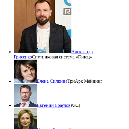
Александр
Грисенко
Спутниковая система «Гонец»
Елена Силкина
ТриАрк Майнинг
Евгений Браулов
РЖД