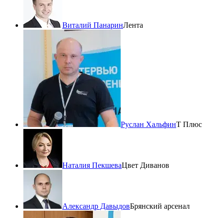
Виталий Панарин
Лента
Руслан Хальфин
Т Плюс
Наталия Пекшева
Цвет Диванов
Александр Давыдов
Брянский арсенал